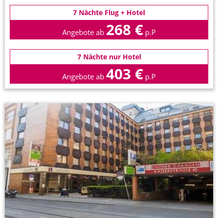
7 Nächte Flug + Hotel
268 €
Angebote ab
p.P
7 Nächte nur Hotel
403 €
Angebote ab
p.P