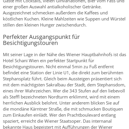
Gäste mit Cocktails, vielen Ginvariationen, Bier vom Fass und
einer großen Auswahl antialkoholischer Getränke.
Ausgezeichnet schmecken außerdem die Kaffees und
köstlichen Kuchen. Kleine Mahlzeiten wie Suppen und Würstel
stillen den kleinen Hunger zwischendurch.
Perfekter Ausgangspunkt für
Besichtigungstouren
Mit seiner Lage in der Nähe des Wiener Hauptbahnhofs ist das
Hotel Schani Wien ein perfekter Startpunkt für
Besichtigungstouren. Nicht einmal 5min zu Fuß entfernt
befindet eine Station der Linie U1, die direkt zum berühmten
Stephansplatz führt. Gleich beim Aussteigen präsentiert sich
mit dem mächtigsten Sakralbau der Stadt, dem Stephansdom,
eines ihrer Wahrzeichen. Wer die 343 Stufen auf den liebevoll
als Steffl bezeichneten Nordturm erklimmt, wird mit einem
herrlichen Ausblick belohnt. Unter anderem blicken Sie auf
die mondäne Kärntner Straße, die mit schmucken Boutiquen
zum Einkaufen einlädt. Wer den Prachtboulevard entlang
spaziert, erreicht die Wiener Staatsoper. Das internanal
bekannte Haus begeistert mit Aufführungen der Wiener