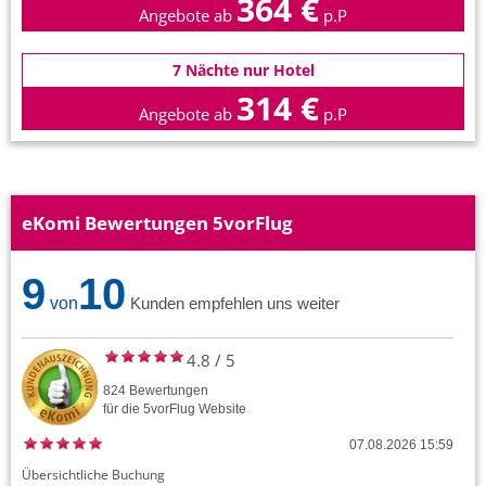
364 €
Angebote ab
p.P
7 Nächte nur Hotel
314 €
Angebote ab
p.P
eKomi Bewertungen 5vorFlug
9
10
von
Kunden empfehlen uns weiter
4.8
/
5
824
Bewertungen
für die
5vorFlug
Website
07.08.2026 15:59
Übersichtliche Buchung