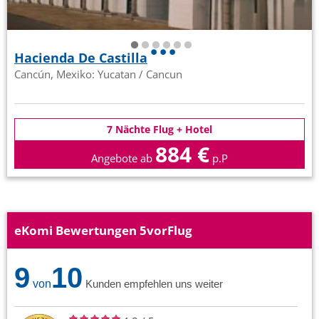
Hacienda De Castilla
Cancún, Mexiko: Yucatan / Cancun
7 Nächte Flug + Hotel
884 €
Angebote ab
p.P
eKomi Bewertungen 5vorFlug
9
10
von
Kunden empfehlen uns weiter