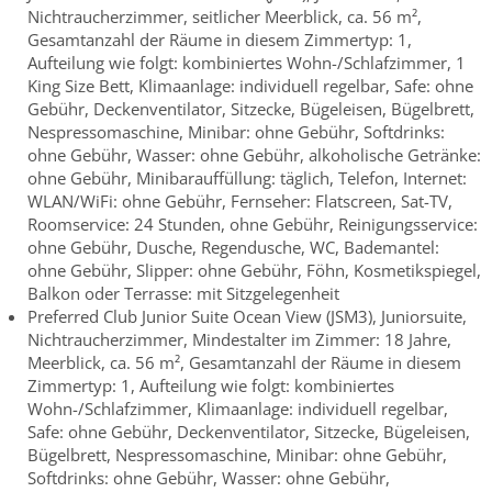
Nichtraucherzimmer, seitlicher Meerblick, ca. 56 m²,
Gesamtanzahl der Räume in diesem Zimmertyp: 1,
Aufteilung wie folgt: kombiniertes Wohn-/Schlafzimmer, 1
King Size Bett, Klimaanlage: individuell regelbar, Safe: ohne
Gebühr, Deckenventilator, Sitzecke, Bügeleisen, Bügelbrett,
Nespressomaschine, Minibar: ohne Gebühr, Softdrinks:
ohne Gebühr, Wasser: ohne Gebühr, alkoholische Getränke:
ohne Gebühr, Minibarauffüllung: täglich, Telefon, Internet:
WLAN/WiFi: ohne Gebühr, Fernseher: Flatscreen, Sat-TV,
Roomservice: 24 Stunden, ohne Gebühr, Reinigungsservice:
ohne Gebühr, Dusche, Regendusche, WC, Bademantel:
ohne Gebühr, Slipper: ohne Gebühr, Föhn, Kosmetikspiegel,
Balkon oder Terrasse: mit Sitzgelegenheit
Preferred Club Junior Suite Ocean View (JSM3), Juniorsuite,
Nichtraucherzimmer, Mindestalter im Zimmer: 18 Jahre,
Meerblick, ca. 56 m², Gesamtanzahl der Räume in diesem
Zimmertyp: 1, Aufteilung wie folgt: kombiniertes
Wohn-/Schlafzimmer, Klimaanlage: individuell regelbar,
Safe: ohne Gebühr, Deckenventilator, Sitzecke, Bügeleisen,
Bügelbrett, Nespressomaschine, Minibar: ohne Gebühr,
Softdrinks: ohne Gebühr, Wasser: ohne Gebühr,