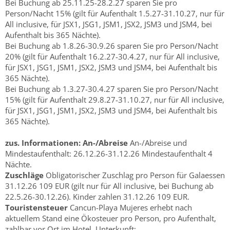
Bei Buchung ab 25.11.25-28.2.27 sparen Sie pro
Person/Nacht 15% (gilt für Aufenthalt 1.5.27-31.10.27, nur für
All inclusive, für JSX1, JSG1, JSM1, JSX2, JSM3 und JSM4, bei
Aufenthalt bis 365 Nächte).
Bei Buchung ab 1.8.26-30.9.26 sparen Sie pro Person/Nacht
20% (gilt für Aufenthalt 16.2.27-30.4.27, nur für All inclusive,
für JSX1, JSG1, JSM1, JSX2, JSM3 und JSM4, bei Aufenthalt bis
365 Nächte).
Bei Buchung ab 1.3.27-30.4.27 sparen Sie pro Person/Nacht
15% (gilt für Aufenthalt 29.8.27-31.10.27, nur für All inclusive,
für JSX1, JSG1, JSM1, JSX2, JSM3 und JSM4, bei Aufenthalt bis
365 Nächte).
zus. Informationen:
An-/Abreise
An-/Abreise und
Mindestaufenthalt: 26.12.26-31.12.26 Mindestaufenthalt 4
Nächte.
Zuschläge
Obligatorischer Zuschlag pro Person für Galaessen
31.12.26 109 EUR (gilt nur für All inclusive, bei Buchung ab
22.5.26-30.12.26). Kinder zahlen 31.12.26 109 EUR.
Touristensteuer
Cancun-Playa Mujeres erhebt nach
aktuellem Stand eine Ökosteuer pro Person, pro Aufenthalt,
zahlbar vor Ort im Hotel, Unterkunft: