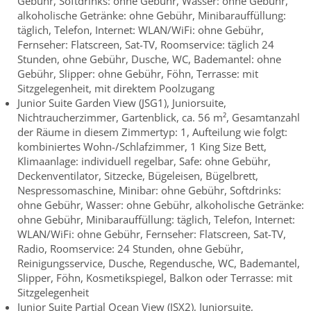
Gebühr, Softdrinks: ohne Gebühr, Wasser: ohne Gebühr,
alkoholische Getränke: ohne Gebühr, Minibarauffüllung:
täglich, Telefon, Internet: WLAN/WiFi: ohne Gebühr,
Fernseher: Flatscreen, Sat-TV, Roomservice: täglich 24
Stunden, ohne Gebühr, Dusche, WC, Bademantel: ohne
Gebühr, Slipper: ohne Gebühr, Föhn, Terrasse: mit
Sitzgelegenheit, mit direktem Poolzugang
Junior Suite Garden View (JSG1), Juniorsuite,
Nichtraucherzimmer, Gartenblick, ca. 56 m², Gesamtanzahl
der Räume in diesem Zimmertyp: 1, Aufteilung wie folgt:
kombiniertes Wohn-/Schlafzimmer, 1 King Size Bett,
Klimaanlage: individuell regelbar, Safe: ohne Gebühr,
Deckenventilator, Sitzecke, Bügeleisen, Bügelbrett,
Nespressomaschine, Minibar: ohne Gebühr, Softdrinks:
ohne Gebühr, Wasser: ohne Gebühr, alkoholische Getränke:
ohne Gebühr, Minibarauffüllung: täglich, Telefon, Internet:
WLAN/WiFi: ohne Gebühr, Fernseher: Flatscreen, Sat-TV,
Radio, Roomservice: 24 Stunden, ohne Gebühr,
Reinigungsservice, Dusche, Regendusche, WC, Bademantel,
Slipper, Föhn, Kosmetikspiegel, Balkon oder Terrasse: mit
Sitzgelegenheit
Junior Suite Partial Ocean View (JSX2), Juniorsuite,