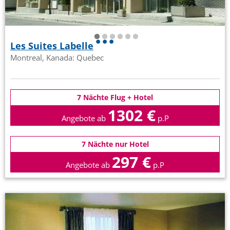
Les Suites Labelle
Montreal, Kanada: Quebec
7 Nächte Flug + Hotel
1302 €
Angebote ab
p.P
7 Nächte nur Hotel
297 €
Angebote ab
p.P