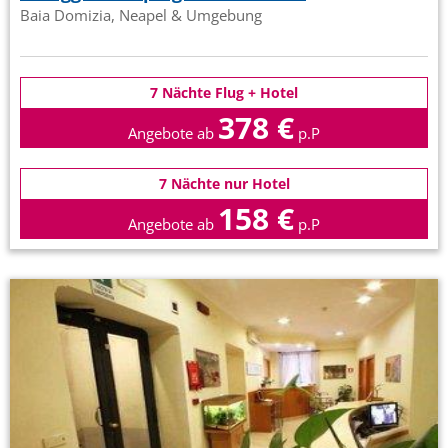
Baia Domizia, Neapel & Umgebung
7 Nächte Flug + Hotel
378 €
Angebote ab
p.P
7 Nächte nur Hotel
158 €
Angebote ab
p.P