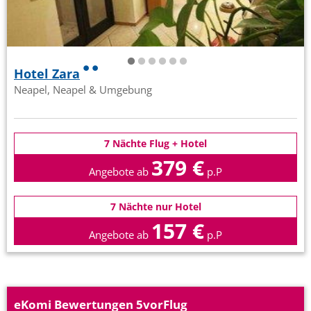
Hotel Zara
Neapel, Neapel & Umgebung
7 Nächte Flug + Hotel
379 €
Angebote ab
p.P
7 Nächte nur Hotel
157 €
Angebote ab
p.P
eKomi Bewertungen 5vorFlug