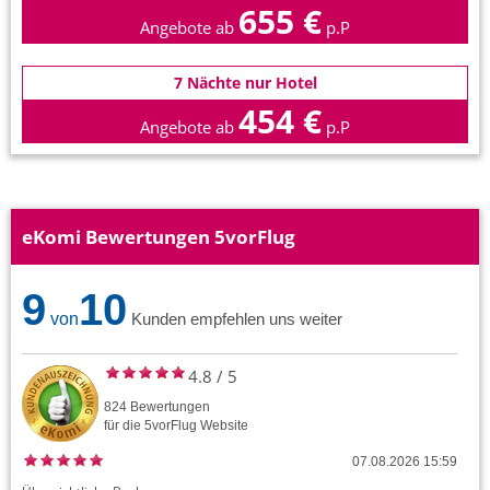
655 €
Angebote ab
p.P
7 Nächte nur Hotel
454 €
Angebote ab
p.P
eKomi Bewertungen 5vorFlug
9
10
von
Kunden empfehlen uns weiter
4.8
/
5
824
Bewertungen
für die
5vorFlug
Website
07.08.2026 15:59