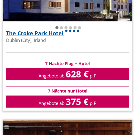
The Croke Park Hotel
Dublin (City), Irland
7 Nächte Flug + Hotel
628 €
Angebote ab
p.P
7 Nächte nur Hotel
375 €
Angebote ab
p.P