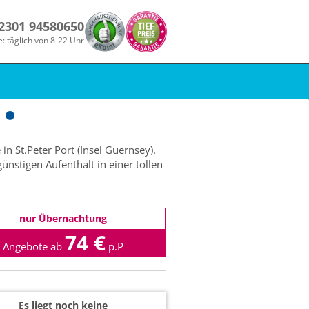
 2301 94580650
e: täglich von 8-22 Uhr
n St.Peter Port (Insel Guernsey).
nstigen Aufenthalt in einer tollen
nur Übernachtung
74 €
Angebote ab
p.P
Es liegt noch keine