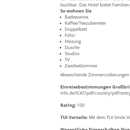
buchbar. Das Hotel bietet Familie
So wohnen Sie
Badewanne
Kaffee/Teezubereiter
Doppelbett
Föhn
Heizung
Dusche
Studios
TV
Zweibettzimmer
Abweichende Zimmercodierungen zu
Einreisebestimmungen Großbri
info.de/ICAT/pdf/country/pdf/ent
Rating:
100
TUI Vorteile:
Mit dem TUI Smile Ve
Wesentliche Eigenschaften Ihre