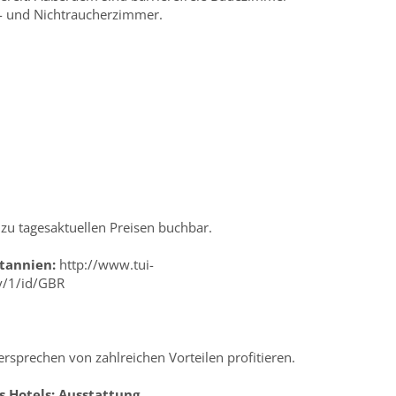
n- und Nichtraucherzimmer.
 tagesaktuellen Preisen buchbar.
tannien:
http://www.tui-
ry/1/id/GBR
rsprechen von zahlreichen Vorteilen profitieren.
s Hotels:
Ausstattung