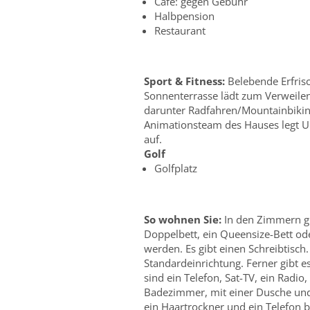
Cafe: gegen Gebühr
Halbpension
Restaurant
Sport & Fitness:
Belebende Erfrisc
Sonnenterrasse lädt zum Verweile
darunter Radfahren/Mountainbiking
Animationsteam des Hauses legt 
auf.
Golf
Golfplatz
So wohnen Sie:
In den Zimmern gi
Doppelbett, ein Queensize-Bett ode
werden. Es gibt einen Schreibtisch.
Standardeinrichtung. Ferner gibt 
sind ein Telefon, Sat-TV, ein Radi
Badezimmer, mit einer Dusche und 
ein Haartrockner und ein Telefon 