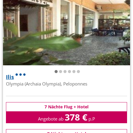
Ilis
Olympia (Archaia Olympia), Peloponnes
7 Nächte Flug + Hotel
378 €
Angebote ab
p.P