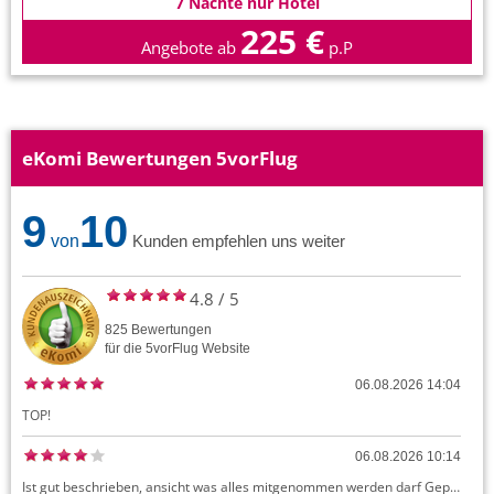
7 Nächte nur Hotel
225 €
Angebote ab
p.P
eKomi Bewertungen 5vorFlug
9
10
von
Kunden empfehlen uns weiter
4.8
/
5
825
Bewertungen
für die
5vorFlug
Website
06.08.2026 14:04
TOP!
06.08.2026 10:14
Ist gut beschrieben, ansicht was alles mitgenommen werden darf Gepäck dürfte auch kostenloses Handgepäck umfassen, ansonsten sehr easy zu machen