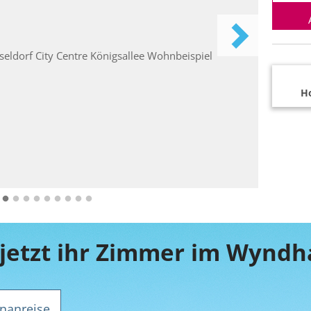
Ho
nanreise