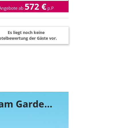
572 €
Angebote ab
p.P
Es liegt noch keine
telbewertung der Gäste vor.
Buchen Sie jetzt ihr Zimmer im Wyndham Garden Düsseldorf City Centre Königsallee