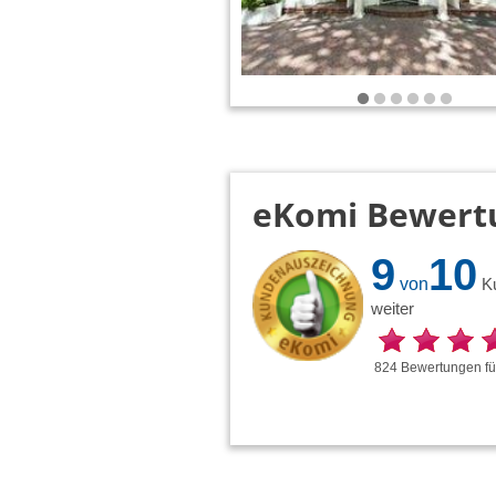
eKomi Bewert
9
10
von
K
weiter
824
Bewertungen
f