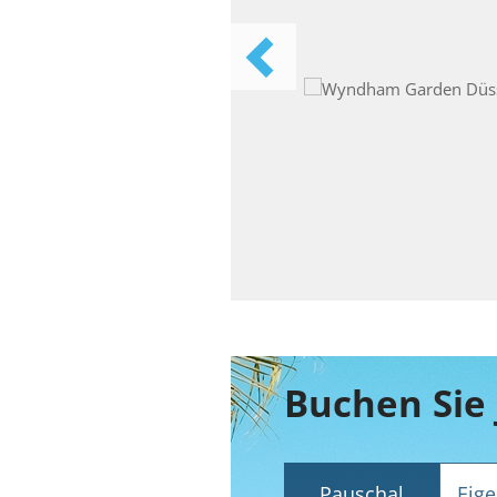
Pauschal
Eige