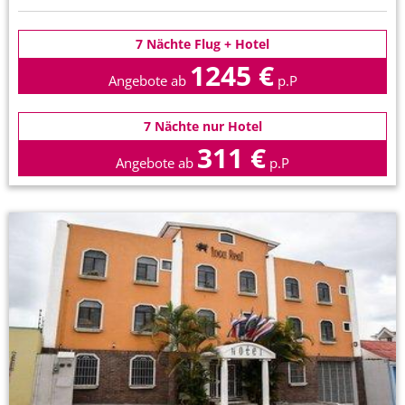
7 Nächte Flug + Hotel
1245 €
Angebote ab
p.P
7 Nächte nur Hotel
311 €
Angebote ab
p.P