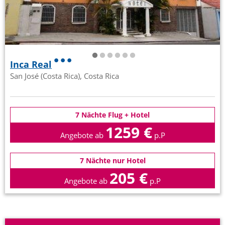
Inca Real
San José (Costa Rica), Costa Rica
7 Nächte Flug + Hotel
1259 €
Angebote ab
p.P
7 Nächte nur Hotel
205 €
Angebote ab
p.P