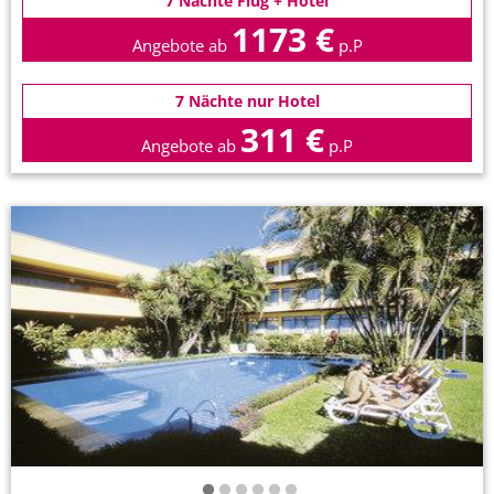
7 Nächte Flug + Hotel
1173 €
Angebote ab
p.P
7 Nächte nur Hotel
311 €
Angebote ab
p.P