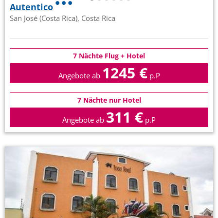
Autentico
San José (Costa Rica), Costa Rica
7 Nächte Flug + Hotel
1245 €
Angebote ab
p.P
7 Nächte nur Hotel
311 €
Angebote ab
p.P