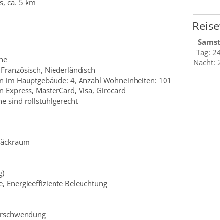
s, ca. 5 km
Reise
Sams
Tag: 2
rne
Nacht: 
 Französisch, Niederländisch
en im Hauptgebäude: 4, Anzahl Wohneinheiten: 101
 Express, MasterCard, Visa, Girocard
he sind rollstuhlgerecht
epäckraum
g)
, Energieeffiziente Beleuchtung
erschwendung