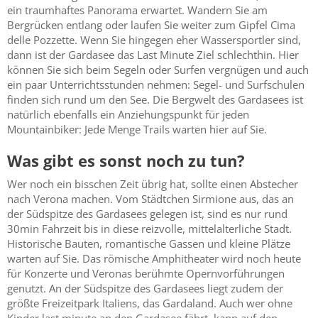
ein traumhaftes Panorama erwartet. Wandern Sie am
Bergrücken entlang oder laufen Sie weiter zum Gipfel Cima
delle Pozzette. Wenn Sie hingegen eher Wassersportler sind,
dann ist der Gardasee das Last Minute Ziel schlechthin. Hier
können Sie sich beim Segeln oder Surfen vergnügen und auch
ein paar Unterrichtsstunden nehmen: Segel- und Surfschulen
finden sich rund um den See. Die Bergwelt des Gardasees ist
natürlich ebenfalls ein Anziehungspunkt für jeden
Mountainbiker: Jede Menge Trails warten hier auf Sie.
Was gibt es sonst noch zu tun?
Wer noch ein bisschen Zeit übrig hat, sollte einen Abstecher
nach Verona machen. Vom Städtchen Sirmione aus, das an
der Südspitze des Gardasees gelegen ist, sind es nur rund
30min Fahrzeit bis in diese reizvolle, mittelalterliche Stadt.
Historische Bauten, romantische Gassen und kleine Plätze
warten auf Sie. Das römische Amphitheater wird noch heute
für Konzerte und Veronas berühmte Opernvorführungen
genutzt. An der Südspitze des Gardasees liegt zudem der
größte Freizeitpark Italiens, das Gardaland. Auch wer ohne
Kinder last minute an den Gardasee fährt, kann auf den