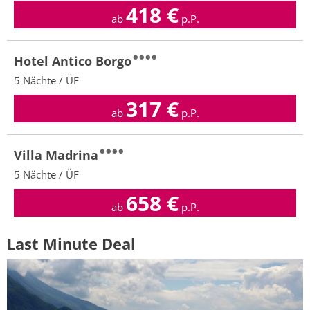
418
€
ab
p.P.
Hotel Antico Borgo
5 Nächte / ÜF
317
€
ab
p.P.
Villa Madrina
5 Nächte / ÜF
658
€
ab
p.P.
Last Minute Deal