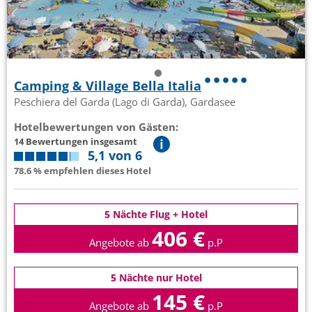
Camping & Village Bella Italia
Peschiera del Garda (Lago di Garda), Gardasee
Hotelbewertungen von Gästen:
14 Bewertungen insgesamt
5,1 von 6
78.6 % empfehlen dieses Hotel
5 Nächte Flug + Hotel
406 €
Angebote ab
p.P
5 Nächte nur Hotel
145 €
Angebote ab
p.P