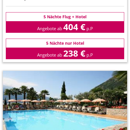
5 Nächte Flug + Hotel
404 €
Angebote ab
p.P
5 Nächte nur Hotel
238 €
Angebote ab
p.P