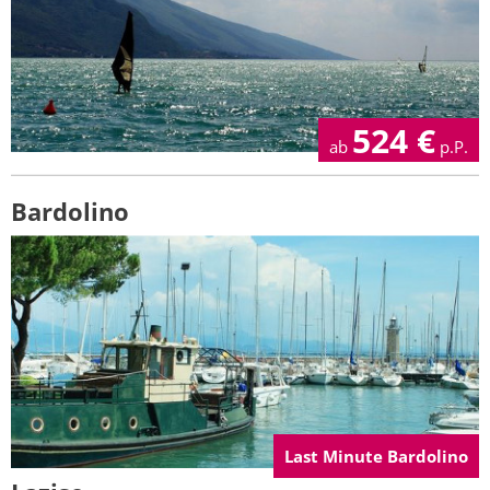
524
€
ab
p.P.
Bardolino
Last Minute Bardolino