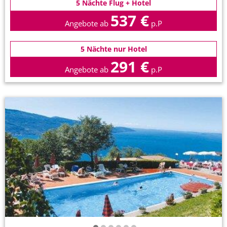
5 Nächte Flug + Hotel
537 €
Angebote ab
p.P
5 Nächte nur Hotel
291 €
Angebote ab
p.P