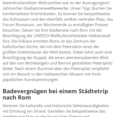
beeindruckendsten Wahrzeichen war es der Austragungsort
zahlreicher Gladiatorenwettbewerbe. Unser Tipp: Buchen Sie
kombinierbare Eintrittskarten. So können Sie beispielsweise
das Kolosseum und den ebenfalls antiken zentralen Platz, das
Forum Romanum, am Wochenende zu ermäßigten Preisen
besuchen. Setzen Sie Ihre Städtereise nach Rom mit der
Besichtigung der UNESCO-Weltkulturerbestätte Vatikanstadt
fort. Die Enklave inmitten Roms ist das Zentrum der
katholischen Kirche, die mit dem Petersdom eines der
größten Gotteshäuser der Welt besitzt. Dabei lohnt auch eine
Besichtigung der Kuppel, die einen atemberaubenden Blick
auf den von Michelangelo und Bernini gestalteten Petersplatz
bietet. Nach einem Bummel über den Petersplatz empfiehlt
sich ein Besuch in den Vatikanischen Museen mit ihren
päpstlichen Kunstsammlungen.
Badevergnügen bei einem Städtetrip
nach Rom
Vereinen Sie kulturelle und historische Sehenswürdigkeiten
mit Erholung am Strand. Genießen Sie beispielsweise das
mediterrane Flair an der Spanischen Treppe und