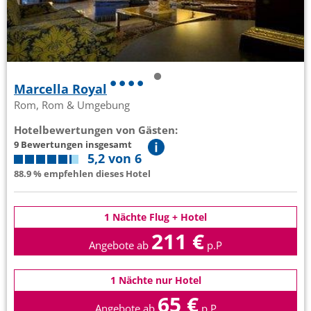
Marcella Royal
Rom, Rom & Umgebung
Hotelbewertungen von Gästen:
9 Bewertungen insgesamt
5,2 von 6
88.9 % empfehlen dieses Hotel
1 Nächte Flug + Hotel
211 €
Angebote ab
p.P
1 Nächte nur Hotel
65 €
Angebote ab
p.P