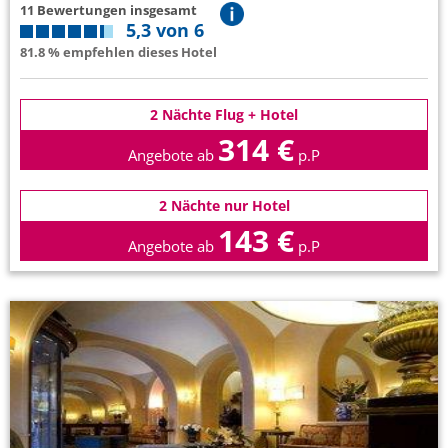
11 Bewertungen insgesamt
5,3 von 6
81.8 % empfehlen dieses Hotel
2 Nächte Flug + Hotel
314 €
Angebote ab
p.P
2 Nächte nur Hotel
143 €
Angebote ab
p.P