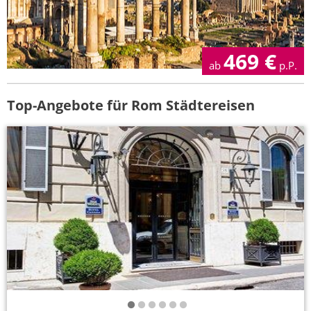
469
€
ab
p.P.
Top-Angebote für Rom Städtereisen