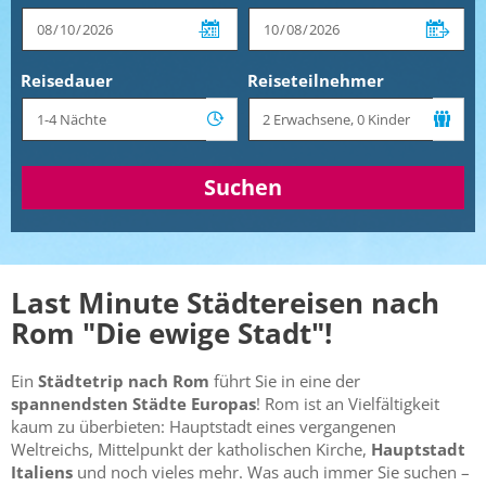
Reisedauer
Reiseteilnehmer
Suchen
Last Minute Städtereisen nach
Rom "Die ewige Stadt"!
Ein
Städtetrip nach Rom
führt Sie in eine der
spannendsten Städte Europas
! Rom ist an Vielfältigkeit
kaum zu überbieten: Hauptstadt eines vergangenen
Weltreichs, Mittelpunkt der katholischen Kirche,
Hauptstadt
Italiens
und noch vieles mehr. Was auch immer Sie suchen –