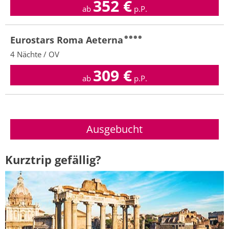
352
€
ab
p.P.
Eurostars Roma Aeterna
4 Nächte / OV
309
€
ab
p.P.
Kurztrip gefällig?