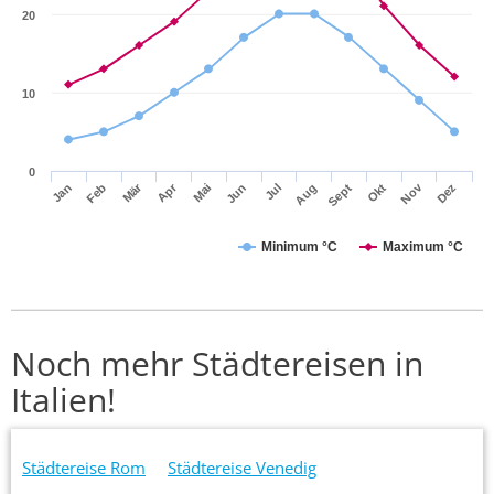
20
10
0
Mär
Apr
Nov
Jan
Feb
Mai
Jun
Jul
Aug
Sept
Okt
Dez
Minimum °C
Maximum °C
Noch mehr Städtereisen in
Italien!
Städtereise Rom
Städtereise Venedig