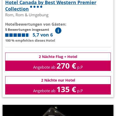
Hotel Canada by Best Western Premier
Collection
Rom, Rom & Umgebung
Hotelbewertungen von Gästen:
5 Bewertungen insgesamt
5,7 von 6
100 % empfehlen dieses Hotel
2 Nächte Flug + Hotel
270 €
Angebote ab
p.P
2 Nächte nur Hotel
135 €
Angebote ab
p.P