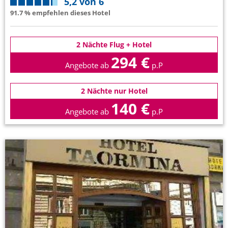
5,2 von 6
91.7 % empfehlen dieses Hotel
2 Nächte Flug + Hotel
294 €
Angebote ab
p.P
2 Nächte nur Hotel
140 €
Angebote ab
p.P