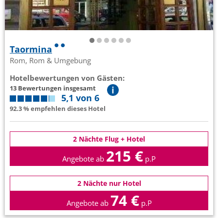
Taormina
Rom, Rom & Umgebung
Hotelbewertungen von Gästen:
13 Bewertungen insgesamt
5,1 von 6
92.3 % empfehlen dieses Hotel
2 Nächte Flug + Hotel
215 €
Angebote ab
p.P
2 Nächte nur Hotel
74 €
Angebote ab
p.P