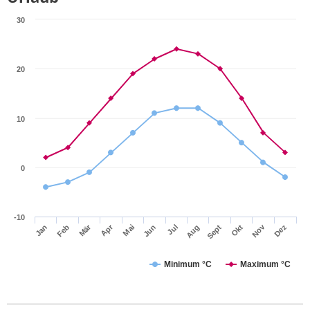
30
20
10
0
-10
Apr
Mär
Nov
Jan
Jul
Okt
Jun
Sept
Dez
Feb
Mai
Aug
Minimum °C
Maximum °C