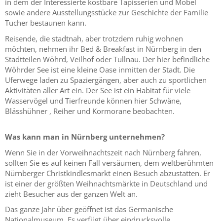
in dem der Interessierte kostbare Tapisserien und Möbel
sowie andere Ausstellungsstücke zur Geschichte der Familie
Tucher bestaunen kann.
Reisende, die stadtnah, aber trotzdem ruhig wohnen
möchten, nehmen ihr Bed & Breakfast in Nürnberg in den
Stadtteilen Wöhrd, Veilhof oder Tullnau. Der hier befindliche
Wöhrder See ist eine kleine Oase inmitten der Stadt. Die
Uferwege laden zu Spaziergängen, aber auch zu sportlichen
Aktivitäten aller Art ein. Der See ist ein Habitat für viele
Wasservögel und Tierfreunde können hier Schwäne,
Blässhühner , Reiher und Kormorane beobachten.
Was kann man in Nürnberg unternehmen?
Wenn Sie in der Vorweihnachtszeit nach Nürnberg fahren,
sollten Sie es auf keinen Fall versäumen, dem weltberühmten
Nürnberger Christkindlesmarkt einen Besuch abzustatten. Er
ist einer der größten Weihnachtsmärkte in Deutschland und
zieht Besucher aus der ganzen Welt an.
Das ganze Jahr über geöffnet ist das Germanische
Nationalmuseum. Es verfügt über eindrucksvolle