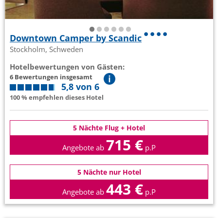
Downtown Camper by Scandic
Stockholm, Schweden
Hotelbewertungen von Gästen:
6 Bewertungen insgesamt
5,8 von 6
100 % empfehlen dieses Hotel
5 Nächte Flug + Hotel
715 €
Angebote ab
p.P
5 Nächte nur Hotel
443 €
Angebote ab
p.P