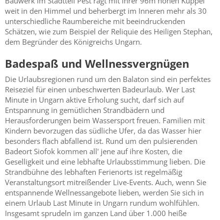
Bauwerk im Stadtteil Pest ragt mit ihrer 96m hohen Kuppel
weit in den Himmel und beherbergt im Inneren mehr als 30
unterschiedliche Raumbereiche mit beeindruckenden
Schätzen, wie zum Beispiel der Reliquie des Heiligen Stephan,
dem Begründer des Königreichs Ungarn.
Badespaß und Wellnessvergnügen
Die Urlaubsregionen rund um den Balaton sind ein perfektes
Reiseziel für einen unbeschwerten Badeurlaub. Wer Last
Minute in Ungarn aktive Erholung sucht, darf sich auf
Entspannung in gemütlichen Strandbädern und
Herausforderungen beim Wassersport freuen. Familien mit
Kindern bevorzugen das südliche Ufer, da das Wasser hier
besonders flach abfallend ist. Rund um den pulsierenden
Badeort Siofok kommen all' jene auf ihre Kosten, die
Geselligkeit und eine lebhafte Urlaubsstimmung lieben. Die
Strandbühne des lebhaften Ferienorts ist regelmäßig
Veranstaltungsort mitreißender Live-Events. Auch, wenn Sie
entspannende Wellnessangebote lieben, werden Sie sich in
einem Urlaub Last Minute in Ungarn rundum wohlfühlen.
Insgesamt sprudeln im ganzen Land über 1.000 heiße