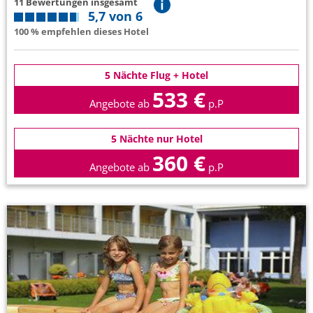
11 Bewertungen insgesamt
5,7 von 6
100 % empfehlen dieses Hotel
5 Nächte Flug + Hotel
533 €
Angebote ab
p.P
5 Nächte nur Hotel
360 €
Angebote ab
p.P