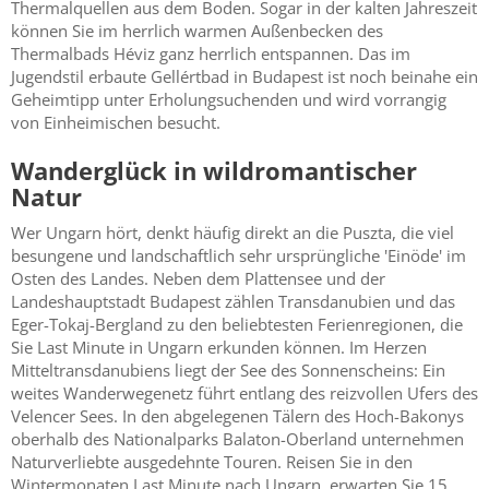
Thermalquellen aus dem Boden. Sogar in der kalten Jahreszeit
können Sie im herrlich warmen Außenbecken des
Thermalbads Héviz ganz herrlich entspannen. Das im
Jugendstil erbaute Gellértbad in Budapest ist noch beinahe ein
Geheimtipp unter Erholungsuchenden und wird vorrangig
von Einheimischen besucht.
Wanderglück in wildromantischer
Natur
Wer Ungarn hört, denkt häufig direkt an die Puszta, die viel
besungene und landschaftlich sehr ursprüngliche 'Einöde' im
Osten des Landes. Neben dem Plattensee und der
Landeshauptstadt Budapest zählen Transdanubien und das
Eger-Tokaj-Bergland zu den beliebtesten Ferienregionen, die
Sie Last Minute in Ungarn erkunden können. Im Herzen
Mitteltransdanubiens liegt der See des Sonnenscheins: Ein
weites Wanderwegenetz führt entlang des reizvollen Ufers des
Velencer Sees. In den abgelegenen Tälern des Hoch-Bakonys
oberhalb des Nationalparks Balaton-Oberland unternehmen
Naturverliebte ausgedehnte Touren. Reisen Sie in den
Wintermonaten Last Minute nach Ungarn, erwarten Sie 15