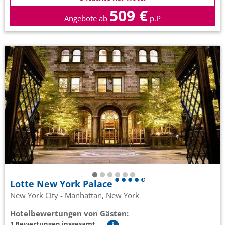
509 €
Angebote ab
p.P
Lotte New York Palace
New York City - Manhattan, New York
Hotelbewertungen von Gästen:
1 Bewertungen insgesamt