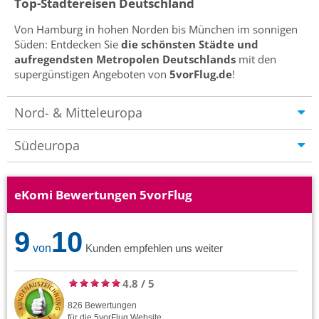
Top-Städtereisen Deutschland
Von Hamburg in hohen Norden bis München im sonnigen
Süden: Entdecken Sie
die schönsten Städte und
aufregendsten Metropolen Deutschlands
mit den
supergünstigen Angeboten von
5vorFlug.de
!
Nord- & Mitteleuropa
Südeuropa
eKomi Bewertungen 5vorFlug
9
10
von
Kunden empfehlen uns weiter
4.8
/
5
826
Bewertungen
für die
5vorFlug
Website