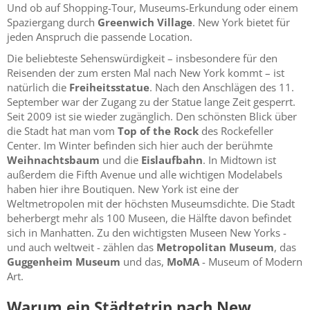
Und ob auf Shopping-Tour, Museums-Erkundung oder einem
Spaziergang durch
Greenwich Village
. New York bietet für
jeden Anspruch die passende Location.
Die beliebteste Sehenswürdigkeit – insbesondere für den
Reisenden der zum ersten Mal nach New York kommt – ist
natürlich die
Freiheitsstatue
. Nach den Anschlägen des 11.
September war der Zugang zu der Statue lange Zeit gesperrt.
Seit 2009 ist sie wieder zugänglich. Den schönsten Blick über
die Stadt hat man vom
Top of the Rock
des Rockefeller
Center. Im Winter befinden sich hier auch der berühmte
Weihnachtsbaum
und die
Eislaufbahn
. In Midtown ist
außerdem die Fifth Avenue und alle wichtigen Modelabels
haben hier ihre Boutiquen. New York ist eine der
Weltmetropolen mit der höchsten Museumsdichte. Die Stadt
beherbergt mehr als 100 Museen, die Hälfte davon befindet
sich in Manhatten. Zu den wichtigsten Museen New Yorks -
und auch weltweit - zählen das
Metropolitan Museum
, das
Guggenheim Museum
und das,
MoMA
- Museum of Modern
Art.
Warum ein Städtetrip nach New