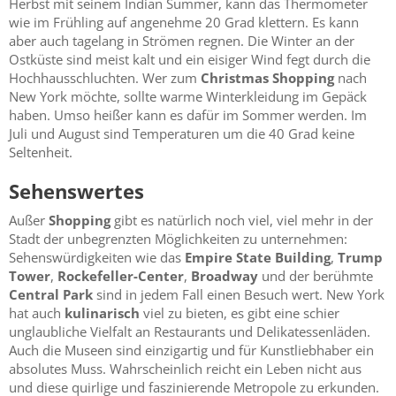
Herbst mit seinem Indian Summer, kann das Thermometer
wie im Frühling auf angenehme 20 Grad klettern. Es kann
aber auch tagelang in Strömen regnen. Die Winter an der
Ostküste sind meist kalt und ein eisiger Wind fegt durch die
Hochhausschluchten. Wer zum
Christmas Shopping
nach
New York möchte, sollte warme Winterkleidung im Gepäck
haben. Umso heißer kann es dafür im Sommer werden. Im
Juli und August sind Temperaturen um die 40 Grad keine
Seltenheit.
Sehenswertes
Außer
Shopping
gibt es natürlich noch viel, viel mehr in der
Stadt der unbegrenzten Möglichkeiten zu unternehmen:
Sehenswürdigkeiten wie das
Empire State Building
,
Trump
Tower
,
Rockefeller-Center
,
Broadway
und der berühmte
Central Park
sind in jedem Fall einen Besuch wert. New York
hat auch
kulinarisch
viel zu bieten, es gibt eine schier
unglaubliche Vielfalt an Restaurants und Delikatessenläden.
Auch die Museen sind einzigartig und für Kunstliebhaber ein
absolutes Muss. Wahrscheinlich reicht ein Leben nicht aus
und diese quirlige und faszinierende Metropole zu erkunden.