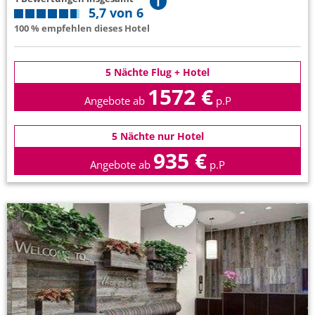
5,7 von 6
100 % empfehlen dieses Hotel
5 Nächte Flug + Hotel
1572 €
Angebote ab
p.P
5 Nächte nur Hotel
935 €
Angebote ab
p.P