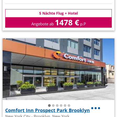
5 Nächte Flug + Hotel
1478 €
Angebote ab
p.P
Comfort Inn Prospect Park Brooklyn
New York City - Brooklyn, New York