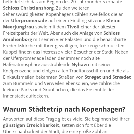
befindet sich das am Beginn des 20. Jahrhunderts erbaute
Schloss Christiansborg
. Zu den weiteren
Sehenswürdigkeiten Kopenhagens zählen zweifellos die an
der
Uferpromenade
auf einem Findling sitzende
Kleine
Meerjungfrau
sowie mit dem
Tivoli
einer der ältesten
Freizeitparks der Welt. Aber auch die Anlage von
Schloss
Amalienborg
mit seinen vier Palästen und die benachbarte
Frederikskirche mit ihrer gewaltigen, freskengeschmückten
Kuppel finden das Interesse vieler Besucher der Stadt. Neben
der Uferpromenade laden der immer noch alte
Hafenatmosphäre ausstrahlende
Nyhavn
mit seiner
Kneipenszene und einigen alten Traditonsschiffen und die als
Einkaufsmeilen bekannten Straßen von
Strøget und Strædet
zum Bummeln und Verweilen ebenso ein, wie zahlreiche
kleinere Parks und Grünflächen, die das Ensemble der
Innenstadt auflockern.
Warum Städtetrip nach Kopenhagen?
Antworten auf diese Frage gibt es viele. Sie beginnen bei ihrer
günstigen Erreichbarkeit
, setzen sich fort über die
Überschaubarkeit der Stadt, die eine große Zahl an