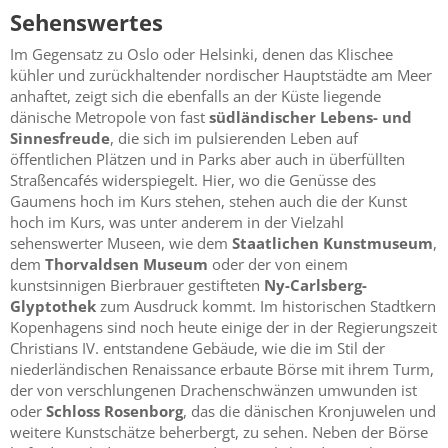
Sehenswertes
Im Gegensatz zu Oslo oder Helsinki, denen das Klischee
kühler und zurückhaltender nordischer Hauptstädte am Meer
anhaftet, zeigt sich die ebenfalls an der Küste liegende
dänische Metropole von fast
südländischer Lebens- und
Sinnesfreude
, die sich im pulsierenden Leben auf
öffentlichen Plätzen und in Parks aber auch in überfüllten
Straßencafés widerspiegelt. Hier, wo die Genüsse des
Gaumens hoch im Kurs stehen, stehen auch die der Kunst
hoch im Kurs, was unter anderem in der Vielzahl
sehenswerter Museen, wie dem
Staatlichen Kunstmuseum
,
dem
Thorvaldsen Museum
oder der von einem
kunstsinnigen Bierbrauer gestifteten
Ny-Carlsberg-
Glyptothek
zum Ausdruck kommt. Im historischen Stadtkern
Kopenhagens sind noch heute einige der in der Regierungszeit
Christians IV. entstandene Gebäude, wie die im Stil der
niederländischen Renaissance erbaute Börse mit ihrem Turm,
der von verschlungenen Drachenschwänzen umwunden ist
oder
Schloss Rosenborg
, das die dänischen Kronjuwelen und
weitere Kunstschätze beherbergt, zu sehen. Neben der Börse