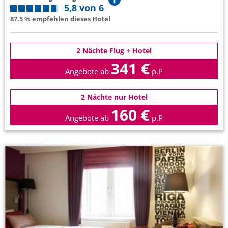
5,8 von 6
87.5 % empfehlen dieses Hotel
2 Nächte Flug + Hotel
341 €
Angebote ab
p.P
2 Nächte nur Hotel
160 €
Angebote ab
p.P