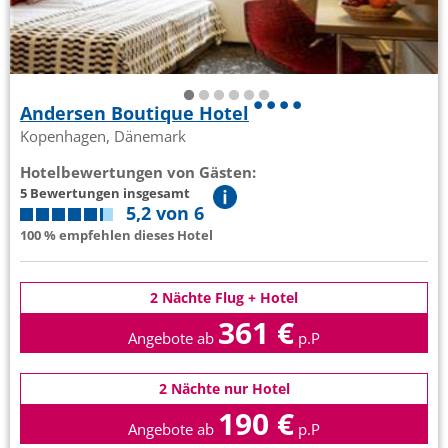
Andersen Boutique Hotel
Kopenhagen, Dänemark
Hotelbewertungen von Gästen:
5 Bewertungen insgesamt
5,2 von 6
100 % empfehlen dieses Hotel
2 Nächte Flug + Hotel
361 €
Angebote ab
p.P
2 Nächte nur Hotel
190 €
Angebote ab
p.P