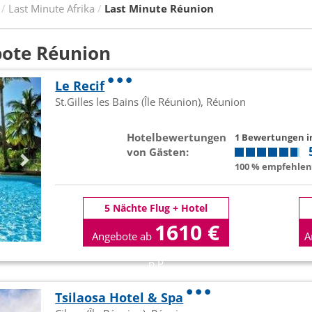
Last Minute Afrika
Last Minute Réunion
bote Réunion
Le Recif
St.Gilles les Bains (Île Réunion), Réunion
Hotelbewertungen
1 Bewertungen 
von Gästen:
100 % empfehlen 
5 Nächte Flug + Hotel
1610 €
Angebote ab
A
p.P
Tsilaosa Hotel & Spa