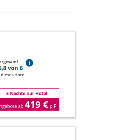
insgesamt
5,8 von 6
dieses Hotel
5 Nächte nur Hotel
419 €
ngebote ab
p.P