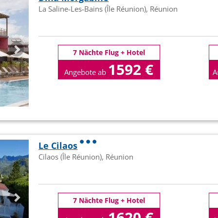
La Saline-Les-Bains (Île Réunion), Réunion
7 Nächte Flug + Hotel
1592 €
Angebote ab
A
p.P
Le Cilaos
Cilaos (Île Réunion), Réunion
7 Nächte Flug + Hotel
1620 €