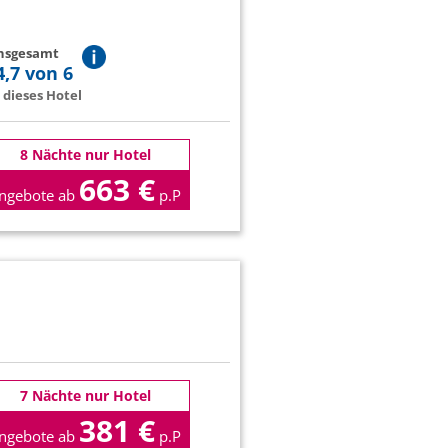
insgesamt
4,7 von 6
dieses Hotel
8 Nächte nur Hotel
663 €
ngebote ab
p.P
7 Nächte nur Hotel
381 €
ngebote ab
p.P