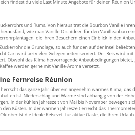
leich findest du viele Last Minute Angebote für deinen Réunion U
 Zuckerrohrs und Rums. Von hieraus trat die Bourbon Vanille ihren
g herausfand, wie man Vanille-Orchideen für den Vanilleanbau ei
kerrohrplantagen, die ihren Besuchern einen Einblick in den Anb
Zuckerrohr die Grundlage, so auch für den auf der Insel beliebten 
cht Cari wird bei vielen Gelegenheiten serviert. Der Reis wird mi
ert. Obwohl das Klima hervorragende Anbaubedingungen bietet, 
Kaffee werden gerne mit Vanille-Aroma versetzt.
eine Fernreise Réunion
 herrscht das ganze Jahr über ein angenehm warmes Klima, das d
uhalten ist. Niederschlag und Wärme sind abhängig von der Höhe
ergen. In der kühlen Jahreszeit von Mai bis November bewegen si
 den Küsten. In der warmen Jahreszeit erreicht das Thermometer
ktober ist die ideale Reisezeit für aktive Gäste, die ihren Urlaub