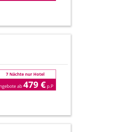
7 Nächte nur Hotel
479 €
ngebote ab
p.P