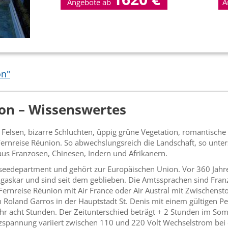
Angebote ab
A
p.P
on"
on – Wissenswertes
Felsen, bizarre Schluchten, üppig grüne Vegetation, romantische 
 Fernreise Réunion. So abwechslungsreich die Landschaft, so unters
us Franzosen, Chinesen, Indern und Afrikanern.
rseedepartment und gehört zur Europäischen Union. Vor 360 Jahre
gaskar und sind seit dem geblieben. Die Amtssprachen sind Fran
ernreise Réunion mit Air France oder Air Austral mit Zwischenstop
 Roland Garros in der Hauptstadt St. Denis mit einem gültigen Pe
hr acht Stunden. Der Zeitunterschied beträgt + 2 Stunden im So
zspannung variiert zwischen 110 und 220 Volt Wechselstrom bei 