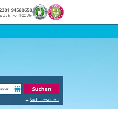
 2301 94580650
e: täglich von 8-22 Uhr
r
Suchen
Suche erweitern