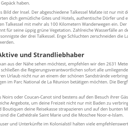
m Gepäck haben.
as Bild der Insel. Der abgeschiedene Talkessel Mafate ist nur mi
ten dich gemütliche Gites und Hotels, authentische Dörfer und e
 Talkessel mit mehr als 100 Kilometern Wanderwegen ein. Der Ta
nnt für seine üppig grüne Vegetation. Zahlreiche Wasserfälle an 
 sonnigste der drei Talkessel. Enge Schluchten zerschneiden die La
 werden.
Aktive und Strandliebhaber
kan aus der Nähe sehen möchtest, empfehlen wir den 2631 Meter
, schließen die Regierungsverantwortlichen sofort alle umliegen
 ihren Urlaub nicht nur an einem der schönen Sandstrände verbring
n im Parc National de La Réunion betätigen möchten. Die Bergfl
 Noirs oder Coucan-Canot sind bestens auf den Besuch ihrer Gäste
eiche Angebote, um deine Freizeit nicht nur mit Baden zu verbring
d Boutiquen deine Reisekasse strapazieren und auf den bunten Mä
ind die Cathédrale Saint Marie und die Moschee Noor-e-Islam.
user und Unterkünfte im Kolonialstil halten viele empfehlenswert