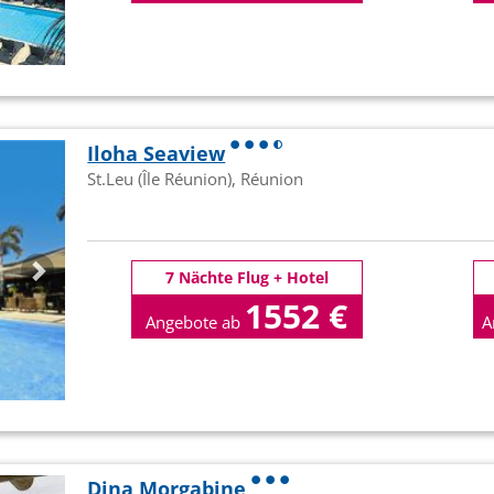
p.P
Iloha Seaview
St.Leu (Île Réunion), Réunion
7 Nächte Flug + Hotel
1552 €
Angebote ab
A
p.P
Dina Morgabine