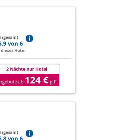
insgesamt
5,9 von 6
dieses Hotel
2 Nächte nur Hotel
124 €
ngebote ab
p.P
insgesamt
5,8 von 6