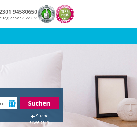
 2301 94580650
e: täglich von 8-22 Uhr
Suchen
Suche
erweitern