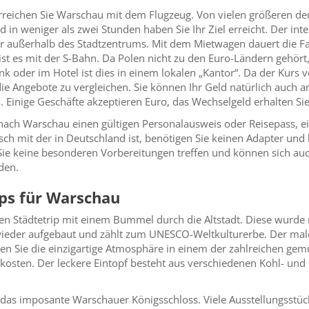
reichen Sie Warschau mit dem Flugzeug. Von vielen größeren deu
in weniger als zwei Stunden haben Sie Ihr Ziel erreicht. Der int
r außerhalb des Stadtzentrums. Mit dem Mietwagen dauert die Fah
st es mit der S-Bahn. Da Polen nicht zu den Euro-Ländern gehört,
ank oder im Hotel ist dies in einem lokalen „Kantor“. Da der Kurs
, die Angebote zu vergleichen. Sie können Ihr Geld natürlich au
. Einige Geschäfte akzeptieren Euro, das Wechselgeld erhalten Sie
nach Warschau einen gültigen Personalausweis oder Reisepass, ein
ch mit der in Deutschland ist, benötigen Sie keinen Adapter und
ie keine besonderen Vorbereitungen treffen und können sich auch
den.
ps für Warschau
en Städtetrip mit einem Bummel durch die Altstadt. Diese wurde 
ieder aufgebaut und zählt zum UNESCO-Weltkulturerbe. Der maleri
en Sie die einzigartige Atmosphäre in einem der zahlreichen gemü
kosten. Der leckere Eintopf besteht aus verschiedenen Kohl- und F
ch das imposante Warschauer Königsschloss. Viele Ausstellungsstü