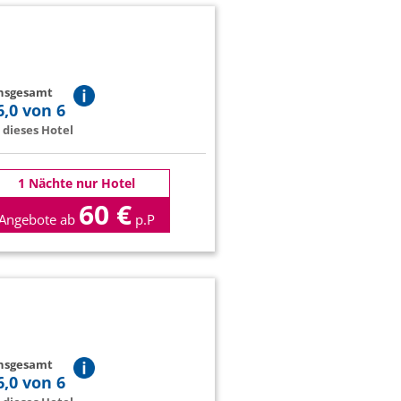
insgesamt
6,0 von 6
dieses Hotel
1 Nächte nur Hotel
60 €
Angebote ab
p.P
insgesamt
6,0 von 6