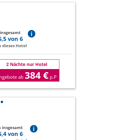
 insgesamt
5,5 von 6
 dieses Hotel
2 Nächte nur Hotel
384 €
ngebote ab
p.P
n insgesamt
5,4 von 6