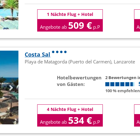
1 Nächte Flug + Hotel
509 €
Angebote ab
p.P
A
Costa Sal
Playa de Matagorda (Puerto del Carmen), Lanzarote
Hotelbewertungen
2 Bewertungen 
von Gästen:
100 % empfehlen 
4 Nächte Flug + Hotel
534 €
Angebote ab
p.P
A