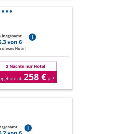
n insgesamt
5,3 von 6
 dieses Hotel
2 Nächte nur Hotel
258 €
ngebote ab
p.P
insgesamt
5,2 von 6