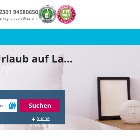
 2301 94580650
e: täglich von 8-22 Uhr
Günstige Hotelangebote für Ihren Sport-Urlaub auf Lanzarote!
Suchen
Suche
erweitern