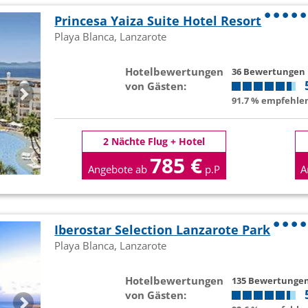
Princesa Yaiza Suite Hotel Resort
Playa Blanca, Lanzarote
Hotelbewertungen
36 Bewertungen
von Gästen:
91.7 % empfehlen
2 Nächte Flug + Hotel
785 €
Angebote ab
p.P
A
Iberostar Selection Lanzarote Park
Playa Blanca, Lanzarote
Hotelbewertungen
135 Bewertunge
von Gästen: