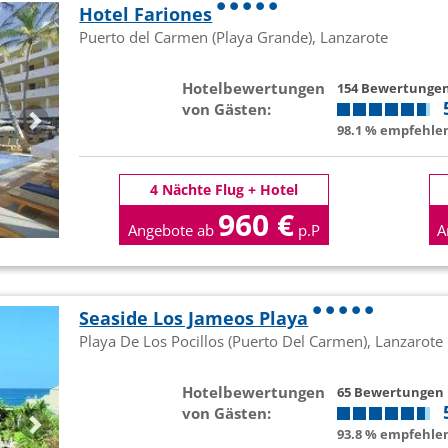
Hotel Fariones
Puerto del Carmen (Playa Grande), Lanzarote
Hotelbewertungen
154 Bewertunge
von Gästen:
98.1 % empfehlen
4 Nächte Flug + Hotel
960 €
Angebote ab
p.P
A
Seaside Los Jameos Playa
Playa De Los Pocillos (Puerto Del Carmen), Lanzarote
Hotelbewertungen
65 Bewertungen
von Gästen:
93.8 % empfehlen