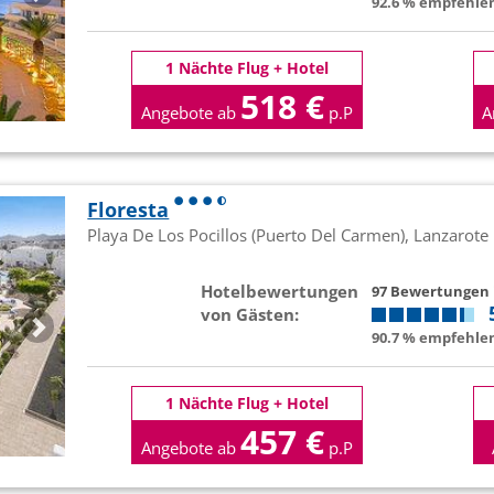
92.6 % empfehlen
1 Nächte Flug + Hotel
518 €
Angebote ab
p.P
A
Floresta
Playa De Los Pocillos (Puerto Del Carmen), Lanzarote
Hotelbewertungen
97 Bewertungen
von Gästen:
90.7 % empfehlen
1 Nächte Flug + Hotel
457 €
Angebote ab
p.P