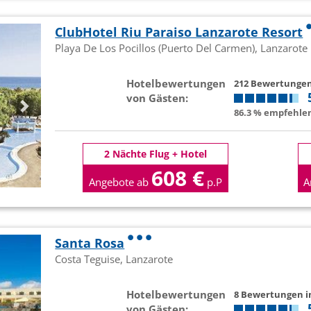
ClubHotel Riu Paraiso Lanzarote Resort
Playa De Los Pocillos (Puerto Del Carmen), Lanzarote
Hotelbewertungen
212 Bewertunge
von Gästen:
86.3 % empfehlen
2 Nächte Flug + Hotel
608 €
Angebote ab
p.P
A
Santa Rosa
Costa Teguise, Lanzarote
Hotelbewertungen
8 Bewertungen 
von Gästen: