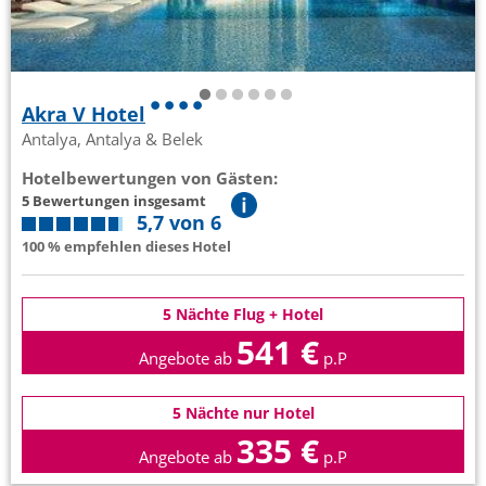
Akra V Hotel
Antalya, Antalya & Belek
Hotelbewertungen von Gästen:
5 Bewertungen insgesamt
5,7 von 6
100 % empfehlen dieses Hotel
5 Nächte Flug + Hotel
541 €
Angebote ab
p.P
5 Nächte nur Hotel
335 €
Angebote ab
p.P