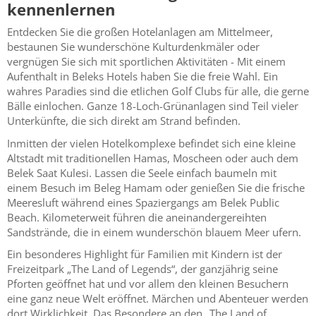
kennenlernen
Entdecken Sie die großen Hotelanlagen am Mittelmeer,
bestaunen Sie wunderschöne Kulturdenkmäler oder
vergnügen Sie sich mit sportlichen Aktivitäten - Mit einem
Aufenthalt in Beleks Hotels haben Sie die freie Wahl. Ein
wahres Paradies sind die etlichen Golf Clubs für alle, die gerne
Bälle einlochen. Ganze 18-Loch-Grünanlagen sind Teil vieler
Unterkünfte, die sich direkt am Strand befinden.
Inmitten der vielen Hotelkomplexe befindet sich eine kleine
Altstadt mit traditionellen Hamas, Moscheen oder auch dem
Belek Saat Kulesi. Lassen die Seele einfach baumeln mit
einem Besuch im Beleg Hamam oder genießen Sie die frische
Meeresluft während eines Spaziergangs am Belek Public
Beach. Kilometerweit führen die aneinandergereihten
Sandstrände, die in einem wunderschön blauem Meer ufern.
Ein besonderes Highlight für Familien mit Kindern ist der
Freizeitpark „The Land of Legends“, der ganzjährig seine
Pforten geöffnet hat und vor allem den kleinen Besuchern
eine ganz neue Welt eröffnet. Märchen und Abenteuer werden
dort Wirklichkeit. Das Besondere an den „The Land of