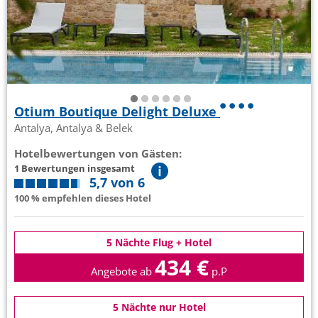
Otium Boutique Delight Deluxe
Antalya, Antalya & Belek
Hotelbewertungen von Gästen:
1 Bewertungen insgesamt
5,7 von 6
100 % empfehlen dieses Hotel
5 Nächte Flug + Hotel
434 €
Angebote ab
p.P
5 Nächte nur Hotel