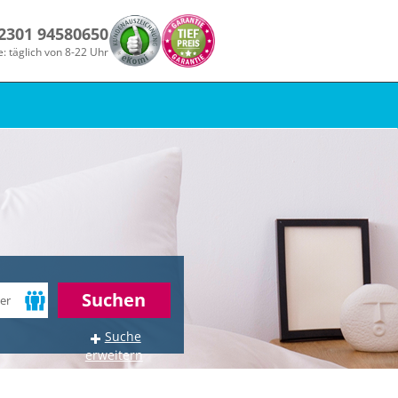
 2301 94580650
e: täglich von 8-22 Uhr
Suchen
Suche
erweitern