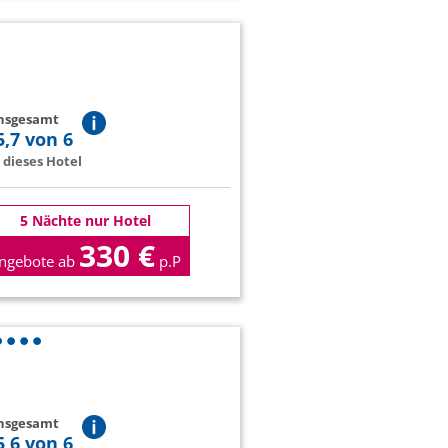
insgesamt
5,7 von 6
dieses Hotel
5 Nächte nur Hotel
330 €
ngebote ab
p.P
insgesamt
5,6 von 6