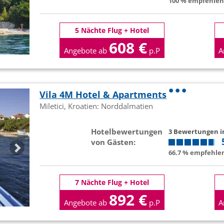
100 % empfehlen 
5 Nächte Flug + Hotel
608 €
Angebote ab
p.P
A
Vila 4M Hotel & Apartments
Miletici, Kroatien: Norddalmatien
Hotelbewertungen
3 Bewertungen 
von Gästen:
66.7 % empfehlen
7 Nächte Flug + Hotel
892 €
Angebote ab
p.P
A