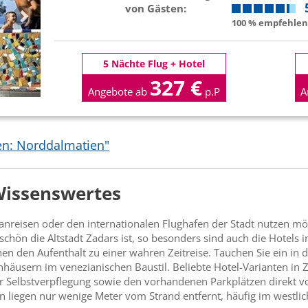
von Gästen:
100 % empfehlen 
5 Nächte Flug + Hotel
327 €
Angebote ab
p.P
A
en: Norddalmatien"
 Wissenswertes
anreisen oder den internationalen Flughafen der Stadt nutzen möc
schön die Altstadt Zadars ist, so besonders sind auch die Hotels 
en den Aufenthalt zu einer wahren Zeitreise. Tauchen Sie ein in 
enhäusern im venezianischen Baustil. Beliebte Hotel-Varianten i
 der Selbstverpflegung sowie den vorhandenen Parkplätzen direkt vo
liegen nur wenige Meter vom Strand entfernt, häufig im westlich