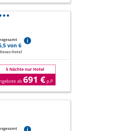
insgesamt
5,5 von 6
ieses Hotel
5 Nächte nur Hotel
691 €
ngebote ab
p.P
insgesamt