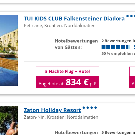
TUI KIDS CLUB Falkensteiner Diadora
Petrcane, Kroatien: Norddalmatien
Hotelbewertungen
2 Bewertungen 
von Gästen:
50 % empfehlen d
5 Nächte Flug + Hotel
834 €
Angebote ab
p.P
A
Zaton Holiday Resort
Zaton-Nin, Kroatien: Norddalmatien
Hotelbewertungen
5 Bewertungen 