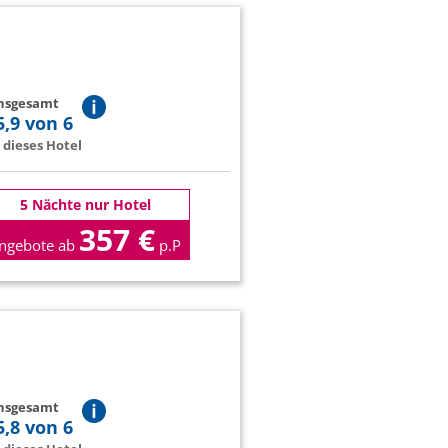
insgesamt
5,9 von 6
dieses Hotel
5 Nächte nur Hotel
357 €
ngebote ab
p.P
insgesamt
5,8 von 6