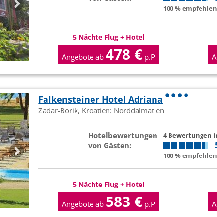
100 % empfehlen 
5 Nächte Flug + Hotel
478 €
Angebote ab
p.P
A
Falkensteiner Hotel Adriana
Zadar-Borik, Kroatien: Norddalmatien
Hotelbewertungen
4 Bewertungen 
von Gästen:
100 % empfehlen 
5 Nächte Flug + Hotel
583 €
Angebote ab
p.P
A