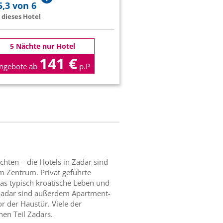
5,3 von 6
dieses Hotel
5 Nächte nur Hotel
141 €
ngebote ab
p.P
hten – die Hotels in Zadar sind
im Zentrum. Privat geführte
das typisch kroatische Leben und
n Zadar sind außerdem Apartment-
r der Haustür. Viele der
en Teil Zadars.