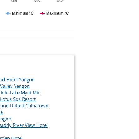
Okt
Nov
Dez
Minimum °C
Maximum °C
d Hotel Yangon
 Valley Yangon
 Inle Lake Myat Min
 Lotus Spa Resort
rand United Chinatown
ke
angon
addy River View Hotel
rden Hotel