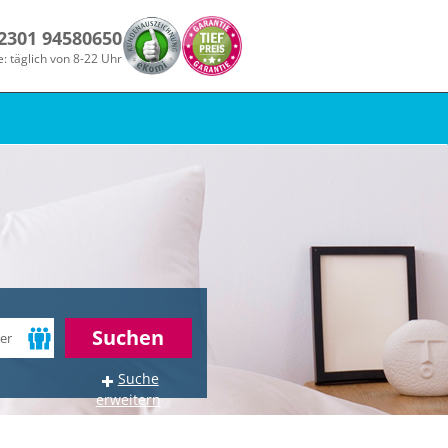
 2301 94580650
e: täglich von 8-22 Uhr
Suchen
Suche
erweitern