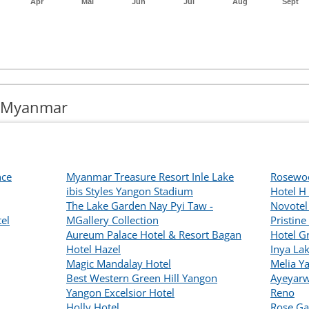
Apr
Mai
Jun
Jul
Aug
Sept
n Myanmar
nce
Myanmar Treasure Resort Inle Lake
Rosewoo
ibis Styles Yangon Stadium
Hotel H
The Lake Garden Nay Pyi Taw -
Novotel
el
MGallery Collection
Pristine
Aureum Palace Hotel & Resort Bagan
Hotel G
Hotel Hazel
Inya La
Magic Mandalay Hotel
Melia Y
Best Western Green Hill Yangon
Ayeyarw
Yangon Excelsior Hotel
Reno
Holly Hotel
Rose Ga