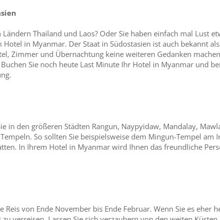
asien
n Ländern Thailand und Laos? Oder Sie haben einfach mal Lust 
 Hotel in Myanmar. Der Staat in Südostasien ist auch bekannt als
Hotel, Zimmer und Übernachtung keine weiteren Gedanken mache
. Buchen Sie noch heute Last Minute Ihr Hotel in Myanmar und ber
ung.
e in den größeren Städten Rangun, Naypyidaw, Mandalay, Mawl
 Tempeln. So sollten Sie beispielsweise dem Mingun-Tempel am
ten. In Ihrem Hotel in Myanmar wird Ihnen das freundliche Perso
ine Reis von Ende November bis Ende Februar. Wenn Sie es eher 
 zu verreisen. Lassen Sie sich verzaubern von den weiten Küsten