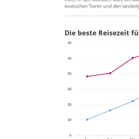
exotischen Tieren und den landest
Die beste Reisezeit f
35
30
25
20
15
10
5