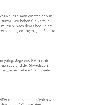
etwas Neues? Dann empfehlen wir
 Burma. Wir haben für Sie tolle
n müssen. Nach dem Check In am
eits in einigen Tagen genießen Sie
amyaing, Bago und Pathein ein
 Irrawaddy und der Shwedagon-
nal gerne weitere Ausflugziele in
heißer mögen, dann empfehlen wir
, den wilden Wäldern, den