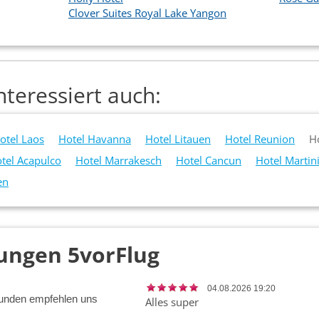
Clover Suites Royal Lake Yangon
teressiert auch:
otel Laos
Hotel Havanna
Hotel Litauen
Hotel Reunion
H
tel Acapulco
Hotel Marrakesch
Hotel Cancun
Hotel Martin
en
ungen 5vorFlug
04.08.2026 19:20
unden empfehlen uns
Alles super