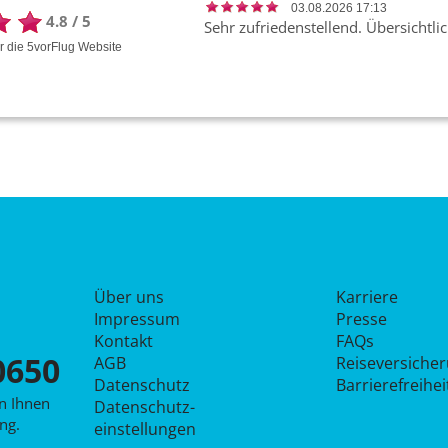
03.08.2026 17:13
4.8
/
5
Sehr zufriedenstellend. Übersichtli
ür die
5vorFlug
Website
Über uns
Karriere
Impressum
Presse
Kontakt
FAQs
0650
AGB
Reiseversiche
Datenschutz
Barrierefreihe
en Ihnen
Datenschutz­
ng.
einstellungen