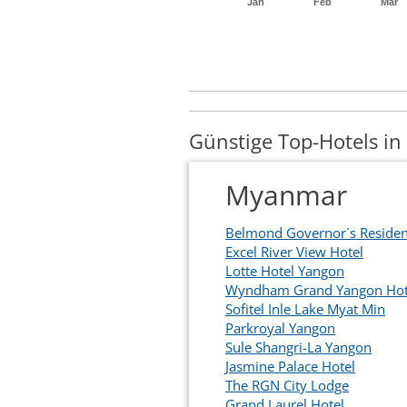
Jan
Feb
Mär
Günstige Top-Hotels i
Myanmar
Belmond Governor´s Reside
Excel River View Hotel
Lotte Hotel Yangon
Wyndham Grand Yangon Hot
Sofitel Inle Lake Myat Min
Parkroyal Yangon
Sule Shangri-La Yangon
Jasmine Palace Hotel
The RGN City Lodge
Grand Laurel Hotel