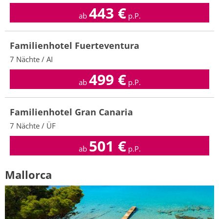
443
€
ab
p.P.
Familienhotel Fuerteventura
7 Nächte / AI
499
€
ab
p.P.
Familienhotel Gran Canaria
7 Nächte / ÜF
501
€
ab
p.P.
Mallorca