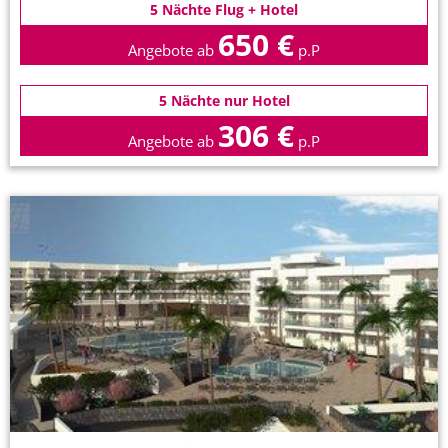
5 Nächte Flug + Hotel
650 €
Angebote ab
p.P
5 Nächte nur Hotel
306 €
Angebote ab
p.P