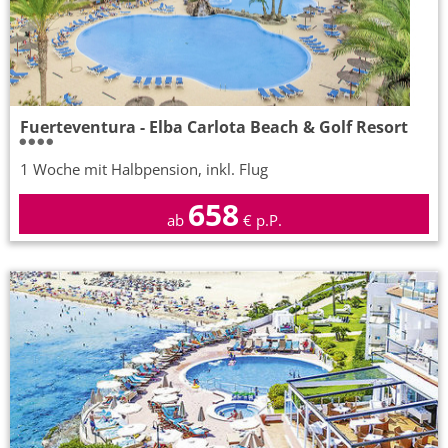
Fuerteventura - Elba Carlota Beach & Golf Resort
1 Woche mit Halbpension, inkl. Flug
658
ab
€ p.P.