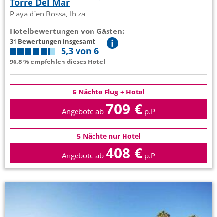
Torre Del Mar
Playa d´en Bossa, Ibiza
Hotelbewertungen von Gästen:
31 Bewertungen insgesamt
5,3 von 6
96.8 % empfehlen dieses Hotel
5 Nächte Flug + Hotel
709 €
Angebote ab
p.P
5 Nächte nur Hotel
408 €
Angebote ab
p.P