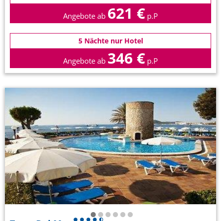
621 €
Angebote ab
p.P
5 Nächte nur Hotel
346 €
Angebote ab
p.P