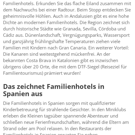
Familienhotels. Erkunden Sie das flache Eiland zusammen mit
dem Nachwuchs bei einer Radtour. Beim Stopp entdecken Sie
geheimnisvolle Höhlen. Auch in Andalusien gibt es eine hohe
Dichte an modernen Familienhotels. Die Region zeichnet sich
durch historische Städte wie Granada, Sevilla, Córdoba und
Cádiz aus. Dünenlandschaft, Vergnügungsparks, Wassersport
und ganzjährig frühlingshafte Temperaturen ziehen viele
Familien mit Kindern nach Gran Canaria. Ein weiterer Vorteil:
Die Kanaren sind weitestgehend mückenfrei. An der
bekannten Costa Brava in Katalonien gibt es inzwischen
übrigens über 20 Orte, die mit dem DTF-Siegel (Reiseziel für
Familientourismus) prämiert wurden!
Das zeichnet Familienhotels in
Spanien aus
Die Familienhotels in Spanien sorgen mit qualifizierter
Kinderbetreuung für strahlende Gesichter. In den Miniklubs
erleben die Kleinen tagsüber spannende Abenteuer und
schließen neue Ferienfreundschaften, während die Eltern am
Strand oder am Pool relaxen. In den Restaurants der
Familienhotels in Spanien erwarten Sie neben