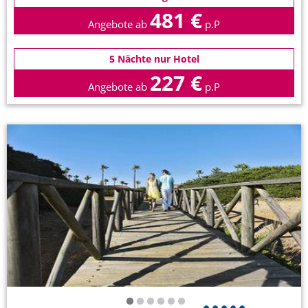
481 €
Angebote ab
p.P
5 Nächte nur Hotel
227 €
Angebote ab
p.P