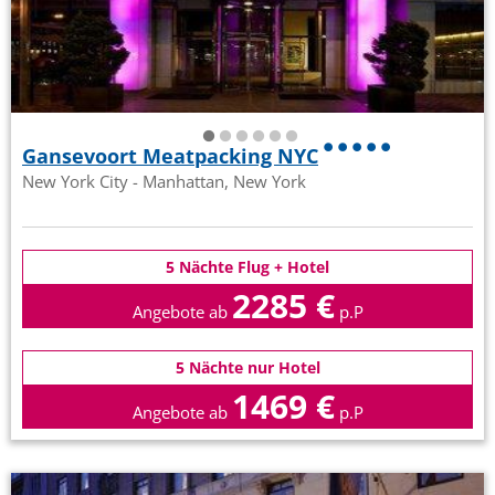
Gansevoort Meatpacking NYC
New York City - Manhattan, New York
5 Nächte Flug + Hotel
2285 €
Angebote ab
p.P
5 Nächte nur Hotel
1469 €
Angebote ab
p.P