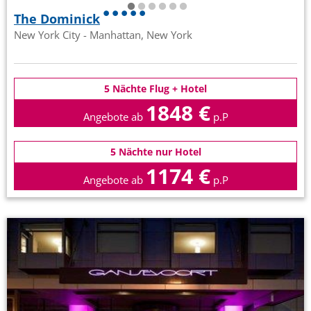
The Dominick
New York City - Manhattan, New York
5 Nächte Flug + Hotel
1848 €
Angebote ab
p.P
5 Nächte nur Hotel
1174 €
Angebote ab
p.P