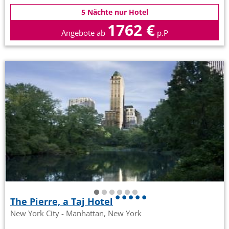
5 Nächte nur Hotel
1762 €
Angebote ab
p.P
The Pierre, a Taj Hotel
New York City - Manhattan, New York