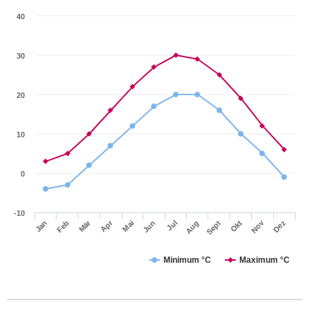
40
30
20
10
0
-10
Apr
Mär
Nov
Jan
Jul
Okt
Jun
Sept
Dez
Feb
Mai
Aug
Minimum °C
Maximum °C