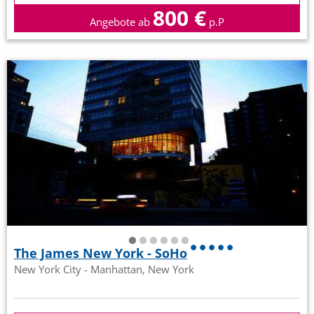
800 €
Angebote ab
p.P
The James New York - SoHo
New York City - Manhattan, New York