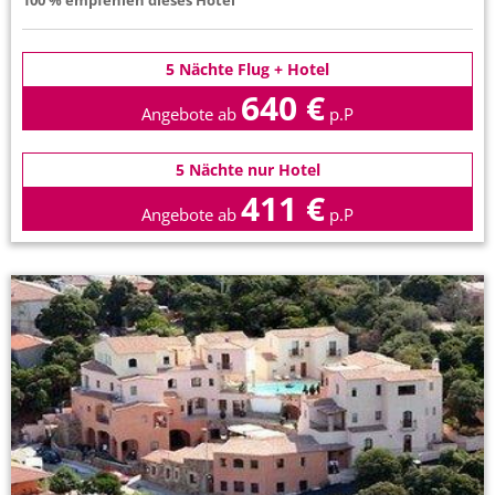
100 % empfehlen dieses Hotel
5 Nächte Flug + Hotel
640 €
Angebote ab
p.P
5 Nächte nur Hotel
411 €
Angebote ab
p.P