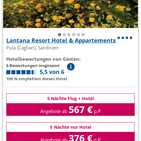
Lantana Resort Hotel & Appartements
Pula (Cagliari), Sardinien
Hotelbewertungen von Gästen:
6 Bewertungen insgesamt
5,5 von 6
100 % empfehlen dieses Hotel
5 Nächte Flug + Hotel
567 €
Angebote ab
p.P
5 Nächte nur Hotel
376 €
Angebote ab
p.P