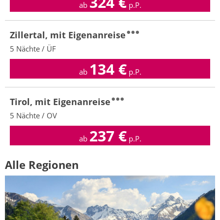
324
€
ab
p.P.
Zillertal, mit Eigenanreise
5 Nächte / ÜF
134
€
ab
p.P.
Tirol, mit Eigenanreise
5 Nächte / OV
237
€
ab
p.P.
Alle Regionen