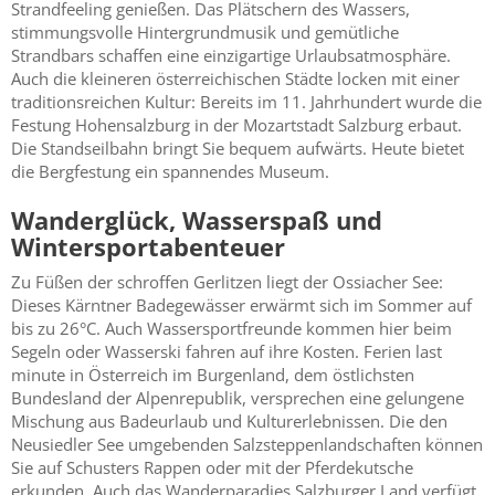
Strandfeeling genießen. Das Plätschern des Wassers,
stimmungsvolle Hintergrundmusik und gemütliche
Strandbars schaffen eine einzigartige Urlaubsatmosphäre.
Auch die kleineren österreichischen Städte locken mit einer
traditionsreichen Kultur: Bereits im 11. Jahrhundert wurde die
Festung Hohensalzburg in der Mozartstadt Salzburg erbaut.
Die Standseilbahn bringt Sie bequem aufwärts. Heute bietet
die Bergfestung ein spannendes Museum.
Wanderglück, Wasserspaß und
Wintersportabenteuer
Zu Füßen der schroffen Gerlitzen liegt der Ossiacher See:
Dieses Kärntner Badegewässer erwärmt sich im Sommer auf
bis zu 26°C. Auch Wassersportfreunde kommen hier beim
Segeln oder Wasserski fahren auf ihre Kosten. Ferien last
minute in Österreich im Burgenland, dem östlichsten
Bundesland der Alpenrepublik, versprechen eine gelungene
Mischung aus Badeurlaub und Kulturerlebnissen. Die den
Neusiedler See umgebenden Salzsteppenlandschaften können
Sie auf Schusters Rappen oder mit der Pferdekutsche
erkunden. Auch das Wanderparadies Salzburger Land verfügt