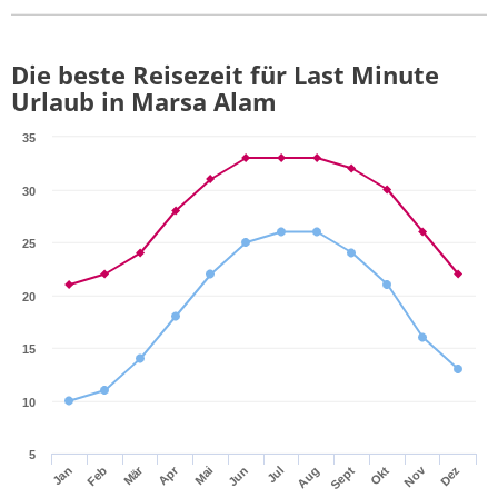
Die beste Reisezeit für Last Minute
Urlaub in Marsa Alam
35
30
25
20
15
10
5
Mär
Apr
Nov
Jan
Feb
Mai
Jun
Jul
Aug
Sept
Okt
Dez