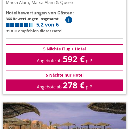
Marsa Alam, Marsa Alam & Quseir
Hotelbewertungen von Gästen:
366 Bewertungen insgesamt
5,2 von 6
91.8 % empfehlen dieses Hotel
5 Nächte Flug + Hotel
592 €
Angebote ab
p.P
5 Nächte nur Hotel
278 €
Angebote ab
p.P