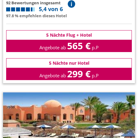
92 Bewertungen insgesamt
5,4 von 6
97.8 % empfehlen dieses Hotel
5 Nächte Flug + Hotel
565 €
Angebote ab
p.P
5 Nächte nur Hotel
299 €
Angebote ab
p.P