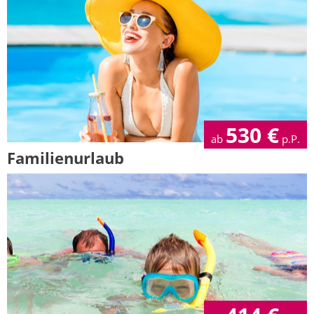
530
€
ab
p.P.
Familienurlaub