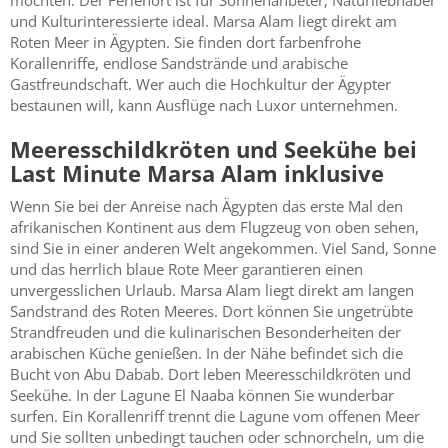
möchten. Der Ferienort ist für Sonnenanbeter, Naturliebhaber
und Kulturinteressierte ideal. Marsa Alam liegt direkt am
Roten Meer in Ägypten. Sie finden dort farbenfrohe
Korallenriffe, endlose Sandstrände und arabische
Gastfreundschaft. Wer auch die Hochkultur der Ägypter
bestaunen will, kann Ausflüge nach Luxor unternehmen.
Meeresschildkröten und Seekühe bei
Last Minute Marsa Alam inklusive
Wenn Sie bei der Anreise nach Ägypten das erste Mal den
afrikanischen Kontinent aus dem Flugzeug von oben sehen,
sind Sie in einer anderen Welt angekommen. Viel Sand, Sonne
und das herrlich blaue Rote Meer garantieren einen
unvergesslichen Urlaub. Marsa Alam liegt direkt am langen
Sandstrand des Roten Meeres. Dort können Sie ungetrübte
Strandfreuden und die kulinarischen Besonderheiten der
arabischen Küche genießen. In der Nähe befindet sich die
Bucht von Abu Dabab. Dort leben Meeresschildkröten und
Seekühe. In der Lagune El Naaba können Sie wunderbar
surfen. Ein Korallenriff trennt die Lagune vom offenen Meer
und Sie sollten unbedingt tauchen oder schnorcheln, um die