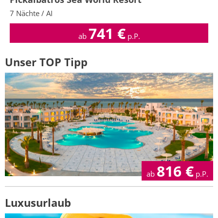
7 Nächte / AI
741
€
ab
p.P.
Unser TOP Tipp
816
€
ab
p.P.
Luxusurlaub