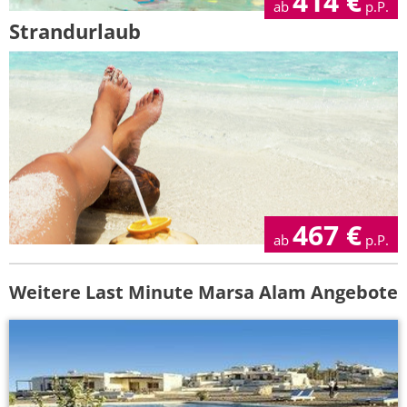
414
€
ab
p.P.
Strandurlaub
467
€
ab
p.P.
Weitere Last Minute Marsa Alam Angebote