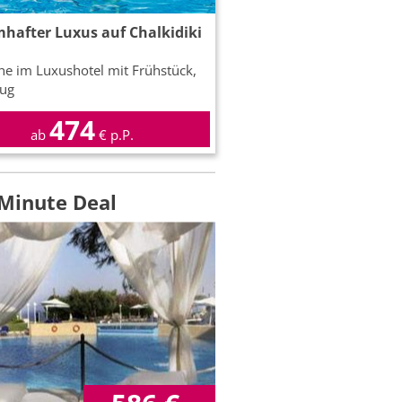
hafter Luxus auf Chalkidiki
e im Luxushotel mit Frühstück,
lug
474
ab
€ p.P.
 Minute Deal