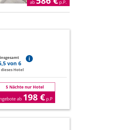
586
€
ab
p.P.
 insgesamt
5,5 von 6
dieses Hotel
5 Nächte nur Hotel
198 €
ngebote ab
p.P