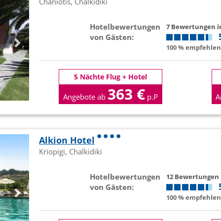
Chaniotis, Chalkidiki
Hotelbewertungen
7 Bewertungen 
von Gästen:
100 % empfehlen 
5 Nächte Flug + Hotel
363 €
Angebote ab
p.P
A
Alkion Hotel
Kriopigi, Chalkidiki
Hotelbewertungen
12 Bewertungen
von Gästen:
100 % empfehlen 