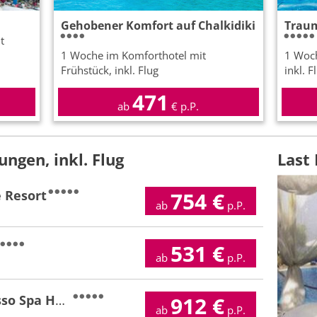
Gehobener Komfort auf Chalkidiki
Traum
t
1 Woche im Komforthotel mit
1 Woch
Frühstück, inkl. Flug
inkl. F
471
ab
€ p.P.
ngen, inkl. Flug
Last
 Resort
754
€
ab
p.P.
531
€
ab
p.P.
Aegean Melathron Thalasso Spa Hotel
912
€
ab
p.P.