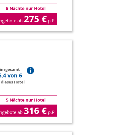
5 Nächte nur Hotel
275 €
ngebote ab
p.P
 insgesamt
5,4 von 6
dieses Hotel
5 Nächte nur Hotel
316 €
ngebote ab
p.P