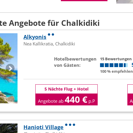
te Angebote für Chalkidiki
Alkyonis
Nea Kallikratia, Chalkidiki
Hotelbewertungen
15 Bewertungen
von Gästen:
100 % empfehlen 
5 Nächte Flug + Hotel
440 €
Angebote ab
p.P
A
Hanioti Village