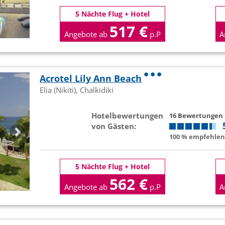
5 Nächte Flug + Hotel
517 €
Angebote ab
p.P
A
Acrotel Lily Ann Beach
Elia (Nikiti), Chalkidiki
Hotelbewertungen
16 Bewertungen
von Gästen:
100 % empfehlen 
5 Nächte Flug + Hotel
562 €
Angebote ab
p.P
A