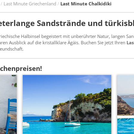
Last Minute Griechenland
Last Minute Chalkidiki
meterlange Sandstrände und türkis
riechische Halbinsel begeistert mit unberührter Natur, langen S
Ausblick auf die kristallklare Ägäis. Buchen Sie jetzt Ihren
Las
reundschaft.
pchenpreisen!