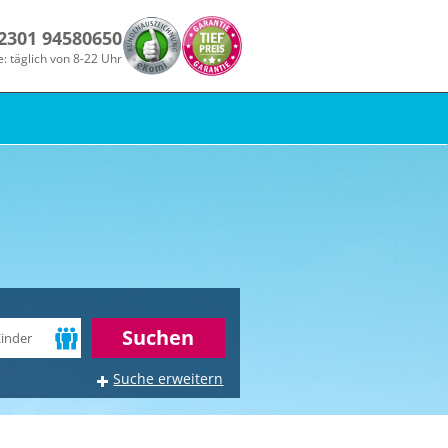
 2301 94580650
e: täglich von 8-22 Uhr
r
Suchen
Suche erweitern