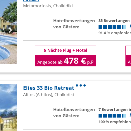
Metamorfosis, Chalkidiki
Hotelbewertungen
35 Bewertungen
von Gästen:
91.4 % empfehlen
5 Nächte Flug + Hotel
478 €
Angebote ab
p.P
A
Elies 33 Bio Retreat
Afitos (Athitos), Chalkidiki
Hotelbewertungen
7 Bewertungen 
von Gästen:
100 % empfehlen 