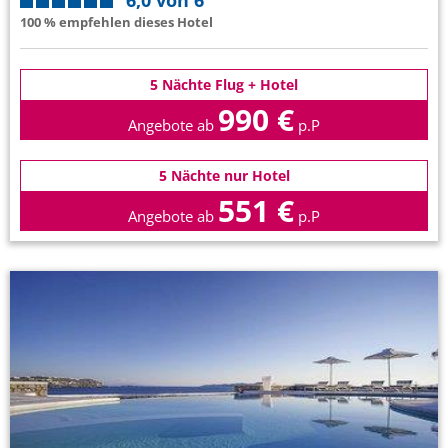
6,0 von 6
100 % empfehlen dieses Hotel
5 Nächte Flug + Hotel
990 €
Angebote ab
p.P
5 Nächte nur Hotel
551 €
Angebote ab
p.P