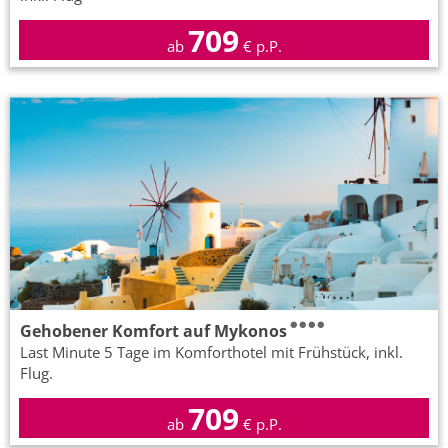
709
ab
€ p.P.
Gehobener Komfort auf Mykonos
Last Minute 5 Tage im Komforthotel mit Frühstück, inkl.
Flug.
709
ab
€ p.P.