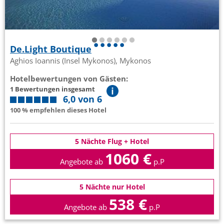
De.Light Boutique
Aghios Ioannis (Insel Mykonos), Mykonos
Hotelbewertungen von Gästen:
1 Bewertungen insgesamt
6,0 von 6
100 % empfehlen dieses Hotel
5 Nächte Flug + Hotel
1060 €
Angebote ab
p.P
5 Nächte nur Hotel
538 €
Angebote ab
p.P