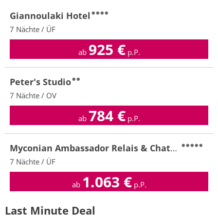
Giannoulaki Hotel
7 Nächte / ÜF
925
€
ab
p.P.
Peter's Studio
7 Nächte / OV
784
€
ab
p.P.
Myconian Ambassador Relais & Chateaux Hotel
7 Nächte / ÜF
1.063
€
ab
p.P.
Last Minute Deal