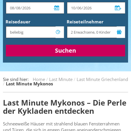
Reisedauer
Reiseteilnehmer
Suchen
Sie sind hier:
Home
Last Minute
Last Minute Griechenland
Last Minute Mykonos
Last Minute Mykonos – Die Perle
der Kykladen entdecken
Schneeweiße Häuser mit strahlend blauen Fensterrahmen
und Türen, die sich in engen Gassen aneinanderschmiegen.