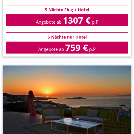
5 Nächte Flug + Hotel
1307 €
Angebote ab
p.P
5 Nächte nur Hotel
759 €
Angebote ab
p.P