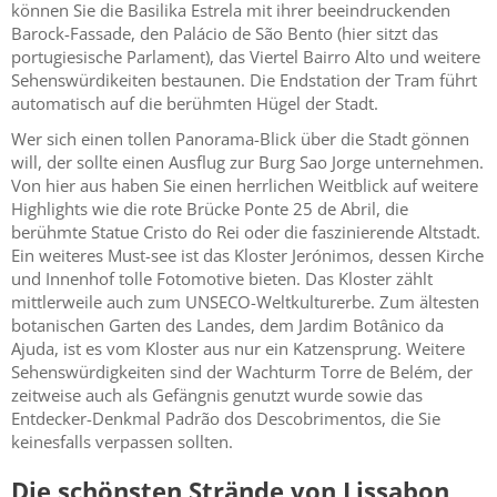
können Sie die Basilika Estrela mit ihrer beeindruckenden
Barock-Fassade, den Palácio de São Bento (hier sitzt das
portugiesische Parlament), das Viertel Bairro Alto und weitere
Sehenswürdikeiten bestaunen. Die Endstation der Tram führt
automatisch auf die berühmten Hügel der Stadt.
Wer sich einen tollen Panorama-Blick über die Stadt gönnen
will, der sollte einen Ausflug zur Burg Sao Jorge unternehmen.
Von hier aus haben Sie einen herrlichen Weitblick auf weitere
Highlights wie die rote Brücke Ponte 25 de Abril, die
berühmte Statue Cristo do Rei oder die faszinierende Altstadt.
Ein weiteres Must-see ist das Kloster Jerónimos, dessen Kirche
und Innenhof tolle Fotomotive bieten. Das Kloster zählt
mittlerweile auch zum UNSECO-Weltkulturerbe. Zum ältesten
botanischen Garten des Landes, dem Jardim Botânico da
Ajuda, ist es vom Kloster aus nur ein Katzensprung. Weitere
Sehenswürdigkeiten sind der Wachturm Torre de Belém, der
zeitweise auch als Gefängnis genutzt wurde sowie das
Entdecker-Denkmal Padrão dos Descobrimentos, die Sie
keinesfalls verpassen sollten.
Die schönsten Strände von Lissabon