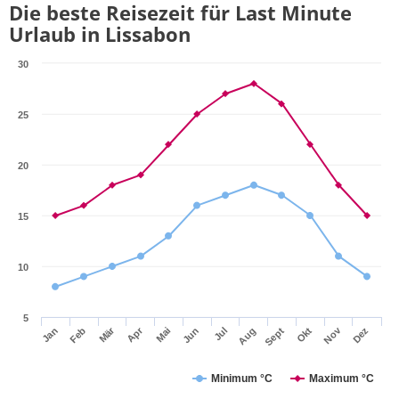
Die beste Reisezeit für Last Minute
Urlaub in Lissabon
30
25
20
15
10
5
Mär
Apr
Nov
Jan
Feb
Mai
Jun
Jul
Aug
Sept
Okt
Dez
Minimum °C
Maximum °C