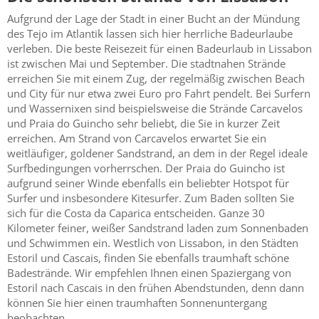
Aufgrund der Lage der Stadt in einer Bucht an der Mündung
des Tejo im Atlantik lassen sich hier herrliche Badeurlaube
verleben. Die beste Reisezeit für einen Badeurlaub in Lissabon
ist zwischen Mai und September. Die stadtnahen Strände
erreichen Sie mit einem Zug, der regelmäßig zwischen Beach
und City für nur etwa zwei Euro pro Fahrt pendelt. Bei Surfern
und Wassernixen sind beispielsweise die Strände Carcavelos
und Praia do Guincho sehr beliebt, die Sie in kurzer Zeit
erreichen. Am Strand von Carcavelos erwartet Sie ein
weitläufiger, goldener Sandstrand, an dem in der Regel ideale
Surfbedingungen vorherrschen. Der Praia do Guincho ist
aufgrund seiner Winde ebenfalls ein beliebter Hotspot für
Surfer und insbesondere Kitesurfer. Zum Baden sollten Sie
sich für die Costa da Caparica entscheiden. Ganze 30
Kilometer feiner, weißer Sandstrand laden zum Sonnenbaden
und Schwimmen ein. Westlich von Lissabon, in den Städten
Estoril und Cascais, finden Sie ebenfalls traumhaft schöne
Badestrände. Wir empfehlen Ihnen einen Spaziergang von
Estoril nach Cascais in den frühen Abendstunden, denn dann
können Sie hier einen traumhaften Sonnenuntergang
beobachten.