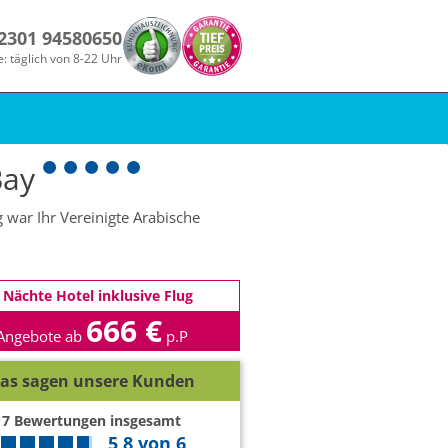
 2301 94580650
e: täglich von 8-22 Uhr
Bay
 war Ihr Vereinigte Arabische
 Nächte Hotel inklusive Flug
666 €
Angebote ab
p.P
as sagen unsere Kunden
7
Bewertungen insgesamt
5,8
von
6