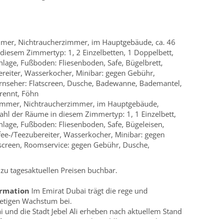
mer, Nichtraucherzimmer, im Hauptgebäude, ca. 46
iesem Zimmertyp: 1, 2 Einzelbetten, 1 Doppelbett,
lage, Fußboden: Fliesenboden, Safe, Bügelbrett,
reiter, Wasserkocher, Minibar: gegen Gebühr,
ernseher: Flatscreen, Dusche, Badewanne, Bademantel,
rennt, Föhn
immer, Nichtraucherzimmer, im Hauptgebäude,
zahl der Räume in diesem Zimmertyp: 1, 1 Einzelbett,
lage, Fußboden: Fliesenboden, Safe, Bügeleisen,
fee-/Teezubereiter, Wasserkocher, Minibar: gegen
tscreen, Roomservice: gegen Gebühr, Dusche,
 tagesaktuellen Preisen buchbar.
ormation
Im Emirat Dubai trägt die rege und
tetigen Wachstum bei.
 und die Stadt Jebel Ali erheben nach aktuellem Stand