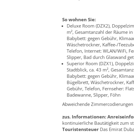
So wohnen Sie:
Deluxe Room (DZX2), Doppelzim
m², Gesamtanzahl der Räume in d
Babybett: gegen Gebühr, Klimaan
Wäschetrockner, Kaffee-/Teezube
Telefon, Internet: WLAN/WiFi, F
Slipper, Bad durch Glaswand get
Superior Room (DZX1), Doppelz
Stadtblick, ca. 43 m², Gesamtan
Babybett: gegen Gebühr, Klimaan
Bügelbrett, Wäschetrockner, Kaf
Gebühr, Telefon, Fernseher: Fla
Badewanne, Slipper, Föhn
Abweichende Zimmercodierungen zu
zus. Informationen:
Anreiseinf
kontinuierliche Bautätigkeit zum s
Touristensteuer
Das Emirat Dubai