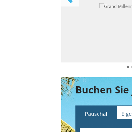
Pauschal
Eige
Abflughafen