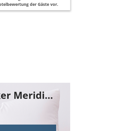
telbewertung der Gäste vor.
Buchen Sie jetzt ihr Zimmer im Le Parker Meridien Palm Springs