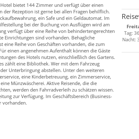
Hotel bietet 144 Zimmer und verfügt über einen
 der Rezeption ist gerne bei allen Fragen behilflich.
Reise
äckaufbewahrung, ein Safe und ein Geldautomat. Im
lfestellung bei der Buchung von Ausflügen wird am
Freit
ng verfügt über eine Reihe von behindertengerechten
Tag: 3
te Einrichtungen sind vorhanden. Behagliche
Nacht: 
ist eine Reihe von Geschäften vorhanden, die zum
 Für einen angenehmen Aufenthalt können die Gäste
tungen des Hotels nutzen, einschließlich des Gartens.
es zählt eine Bibliothek. Wer mit dem Fahrzeug
 der Unterbringung abstellen. Unter den weiteren
terservice, eine Kinderbetreuung, ein Zimmerservice,
 eine Münzwäscherei. Aktive Reisende, die die
en, werden den Fahrradverleih zu schätzen wissen.
eitung zur Verfügung. Im Geschäftsbereich (Business-
or vorhanden.