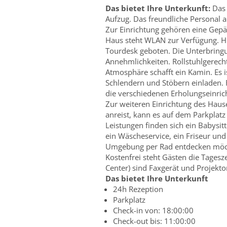
Das bietet Ihre Unterkunft:
Das 
Aufzug. Das freundliche Personal an
Zur Einrichtung gehören eine Gep
Haus steht WLAN zur Verfügung. Hi
Tourdesk geboten. Die Unterbringu
Annehmlichkeiten. Rollstuhlgerech
Atmosphäre schafft ein Kamin. Es 
Schlendern und Stöbern einladen.
die verschiedenen Erholungseinrich
Zur weiteren Einrichtung des Haus
anreist, kann es auf dem Parkplatz
Leistungen finden sich ein Babysit
ein Wäscheservice, ein Friseur und
Umgebung per Rad entdecken möcht
Kostenfrei steht Gästen die Tagesz
Center) sind Faxgerät und Projekt
Das bietet Ihre Unterkunft
24h Rezeption
Parkplatz
Check-in von: 18:00:00
Check-out bis: 11:00:00