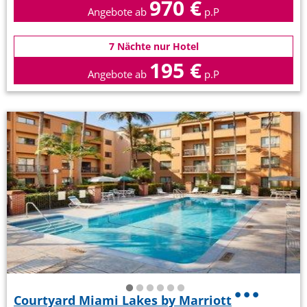
970 €
Angebote ab
p.P
7 Nächte nur Hotel
195 €
Angebote ab
p.P
Courtyard Miami Lakes by Marriott