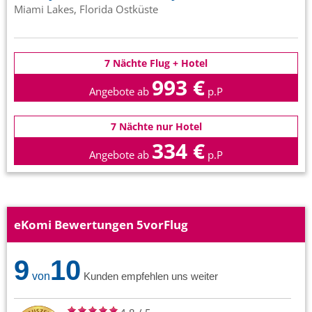
Miami Lakes, Florida Ostküste
7 Nächte Flug + Hotel
993 €
Angebote ab
p.P
7 Nächte nur Hotel
334 €
Angebote ab
p.P
eKomi Bewertungen 5vorFlug
9
10
von
Kunden empfehlen uns weiter