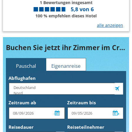
1
Bewertungen insgesamt
5,8
von
6
100 % empfehlen dieses Hotel
alle anzeigen
Buchen Sie jetzt ihr Zimmer im Crowne Plaza Los Angeles International Airport
Pauschal
Eigenanreise
Abflughafen
Zeitraum ab
Zeitraum bis
Reisedauer
Reiseteilnehmer