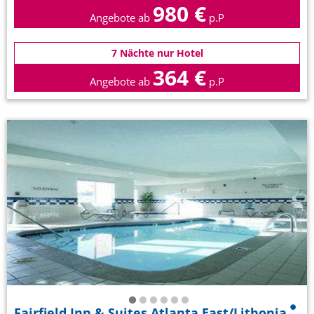
980 €
Angebote ab
p.P
7 Nächte nur Hotel
364 €
Angebote ab
p.P
Fairfield Inn & Suites Atlanta East/Lithonia