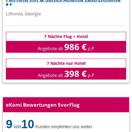
Lithonia, Georgia
7 Nächte Flug + Hotel
986 €
Angebote ab
p.P
7 Nächte nur Hotel
398 €
Angebote ab
p.P
eKomi Bewertungen 5vorFlug
9
10
von
Kunden empfehlen uns weiter