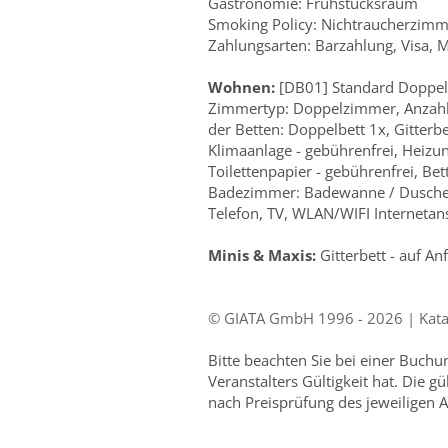
Gastronomie: Frühstücksraum
Smoking Policy: Nichtraucherzimme
Zahlungsarten: Barzahlung, Visa, 
Wohnen:
[DB01] Standard Doppel
Zimmertyp: Doppelzimmer, Anzahl
der Betten: Doppelbett 1x, Gitterb
Klimaanlage - gebührenfrei, Heizun
Toilettenpapier - gebührenfrei, Be
Badezimmer: Badewanne / Dusche, 
Telefon, TV, WLAN/WIFI Internetan
Minis & Maxis:
Gitterbett - auf An
© GIATA GmbH 1996 - 2026 | Katal
Bitte beachten Sie bei einer Buch
Veranstalters Gültigkeit hat. Die g
nach Preisprüfung des jeweiligen A