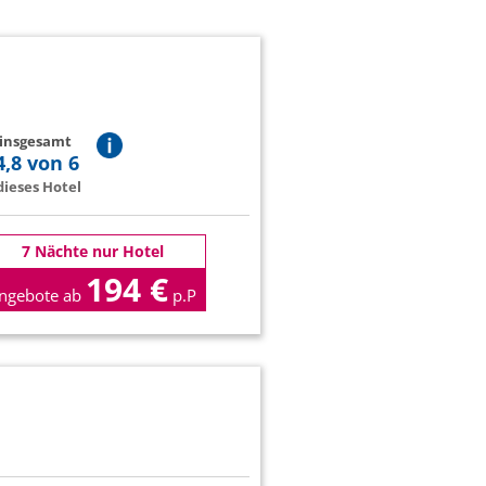
 insgesamt
4,8 von 6
ieses Hotel
7 Nächte nur Hotel
194 €
ngebote ab
p.P