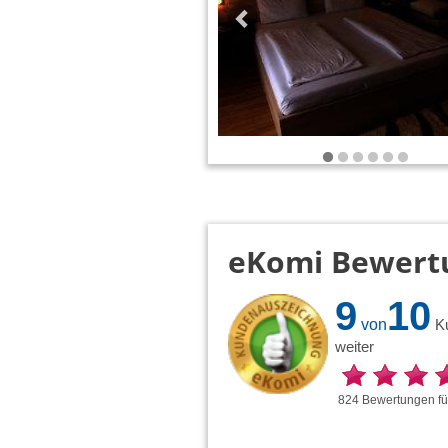
eKomi Bewert
9
10
von
K
weiter
824
Bewertungen
f