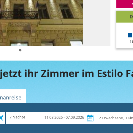
D
1
nanreise
Zeitraum
Reiseteilnehmer
7 Nächte
11.08.2026 - 07.09.2026
und
Dauer