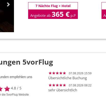
7 Nächte Flug + Hotel
365 €
Angebote ab
p.P
A
ungen 5vorFlug
07.08.2026 15:59
unden empfehlen uns
Übersichtliche Buchung
07.08.2026 08:22
4.8
/
5
sehr übersichtlich
ür die
5vorFlug
Website