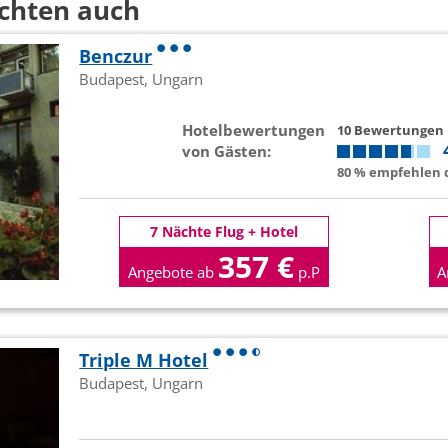
chten auch
Benczur
Budapest, Ungarn
Hotelbewertungen
10 Bewertungen
von Gästen:
80 % empfehlen d
7 Nächte Flug + Hotel
357 €
Angebote ab
p.P
A
Triple M Hotel
Budapest, Ungarn