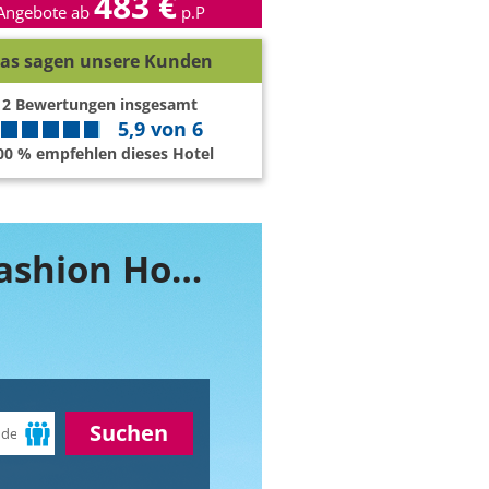
483 €
Angebote ab
p.P
as sagen unsere Kunden
2
Bewertungen insgesamt
5,9
von
6
00 % empfehlen dieses Hotel
Buchen Sie jetzt ihr Zimmer im Estilo Fashion Hotel
Suchen