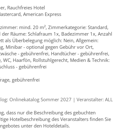
r, Rauchfreies Hotel
Mastercard, American Express
zimmer: mind. 20 m², Zimmerkategorie: Standard,
 der Räume: Schlafraum 1x, Badezimmer 1x, Anzahl
ett als Überbelegung möglich: Nein, Allgemein:
g, Minibar - optional gegen Gebühr vor Ort,
ttwäsche - gebührenfrei, Handtücher - gebührenfrei,
WC, Haarfön, Rollstuhlgerecht, Medien & Technik:
schluss - gebührenfrei
frage, gebührenfrei
og: Onlinekatalog Sommer 2027 | Veranstalter: ALL
ung, dass nur die Beschreibung des gebuchten
ültige Hotelbeschreibung des Veranstalters finden Sie
ngebotes unter den Hoteldetails.