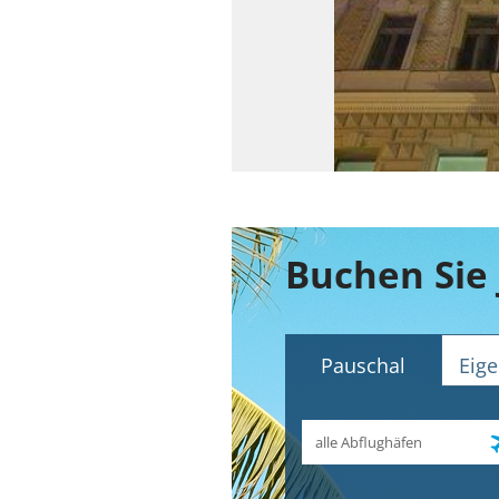
Pauschal
Eige
Abflughafen