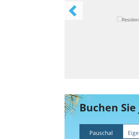
Pauschal
Eige