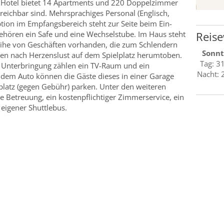
Hotel bietet 14 Apartments und 220 Doppelzimmer
rreichbar sind. Mehrsprachiges Personal (Englisch,
tion im Empfangsbereich steht zur Seite beim Ein-
ehören ein Safe und eine Wechselstube. Im Haus steht
Reise
eihe von Geschäften vorhanden, die zum Schlendern
Sonnt
nen nach Herzenslust auf dem Spielplatz herumtoben.
Tag: 3
r Unterbringung zählen ein TV-Raum und ein
Nacht: 
t dem Auto können die Gäste dieses in einer Garage
latz (gegen Gebühr) parken. Unter den weiteren
e Betreuung, ein kostenpflichtiger Zimmerservice, ein
 eigener Shuttlebus.