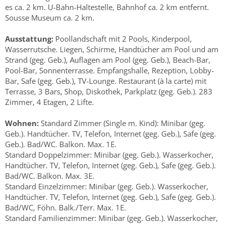
es ca. 2 km. U-Bahn-Haltestelle, Bahnhof ca. 2 km entfernt.
Sousse Museum ca. 2 km.
Ausstattung:
Poollandschaft mit 2 Pools, Kinderpool,
Wasserrutsche. Liegen, Schirme, Handtücher am Pool und am
Strand (geg. Geb.), Auflagen am Pool (geg. Geb.), Beach-Bar,
Pool-Bar, Sonnenterrasse. Empfangshalle, Rezeption, Lobby-
Bar, Safe (geg. Geb.), TV-Lounge. Restaurant (à la carte) mit
Terrasse, 3 Bars, Shop, Diskothek, Parkplatz (geg. Geb.). 283
Zimmer, 4 Etagen, 2 Lifte.
Wohnen:
Standard Zimmer (Single m. Kind): Minibar (geg.
Geb.). Handtücher. TV, Telefon, Internet (geg. Geb.), Safe (geg.
Geb.). Bad/WC. Balkon. Max. 1E.
Standard Doppelzimmer: Minibar (geg. Geb.). Wasserkocher,
Handtücher. TV, Telefon, Internet (geg. Geb.), Safe (geg. Geb.).
Bad/WC. Balkon. Max. 3E.
Standard Einzelzimmer: Minibar (geg. Geb.). Wasserkocher,
Handtücher. TV, Telefon, Internet (geg. Geb.), Safe (geg. Geb.).
Bad/WC, Föhn. Balk./Terr. Max. 1E.
Standard Familienzimmer: Minibar (geg. Geb.). Wasserkocher,