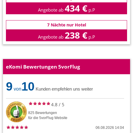
434 €
Angebote ab
p.P
7 Nächte nur Hotel
238 €
Angebote ab
p.P
eKomi Bewertungen 5vorFlug
9
10
von
Kunden empfehlen uns weiter
4.8
/
5
825
Bewertungen
für die
5vorFlug
Website
06.08.2026 14:04