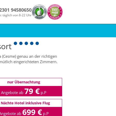
 2301 94580650
e: täglich von 8-22 Uhr
sort
ca (Cesme) genau an der richtigen
emütlich eingerichteten Zimmern.
nur Übernachtung
79 €
Angebote ab
p.P
 Nächte Hotel inklusive Flug
699 €
Angebote ab
p.P