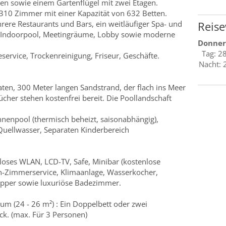
en sowie einem Gartenflügel mit zwei Etagen.
 310 Zimmer mit einer Kapazität von 632 Betten.
ere Restaurants und Bars, ein weitläufiger Spa- und
Reise
d Indoorpool, Meetingräume, Lobby sowie moderne
Donner
Tag: 2
ervice, Trockenreinigung, Friseur, Geschäfte.
Nacht: 
aten, 300 Meter langen Sandstrand, der flach ins Meer
ücher stehen kostenfrei bereit. Die Poollandschaft
nenpool (thermisch beheizt, saisonabhängig),
Quellwasser, Separaten Kinderbereich
loses WLAN, LCD-TV, Safe, Minibar (kostenlose
en-Zimmerservice, Klimaanlage, Wasserkocher,
ipper sowie luxuriöse Badezimmer.
m (24 - 26 m²) : Ein Doppelbett oder zwei
ick. (max. Für 3 Personen)