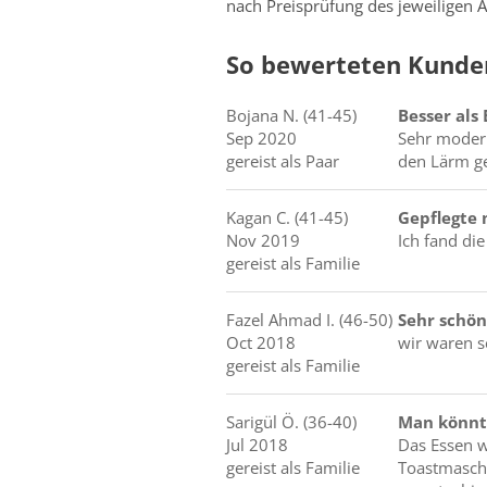
nach Preisprüfung des jeweiligen A
So bewerteten Kunden
Bojana
N.
(41-45)
Besser als
Sep 2020
Sehr modern
gereist als Paar
den Lärm geb
Kagan
C.
(41-45)
Gepflegte
Nov 2019
Ich fand di
gereist als Familie
Fazel Ahmad
I.
(46-50)
Sehr schön
Oct 2018
wir waren s
gereist als Familie
Sarigül
Ö.
(36-40)
Man könnt
Jul 2018
Das Essen w
gereist als Familie
Toastmaschi