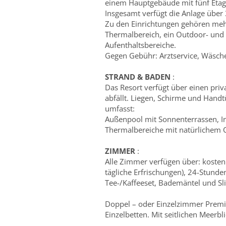
einem Hauptgebäude mit fünf Etag
Insgesamt verfügt die Anlage über
Zu den Einrichtungen gehören mehr
Thermalbereich, ein Outdoor- un
Aufenthaltsbereiche.
Gegen Gebühr: Arztservice, Wäsches
STRAND & BADEN
:
Das Resort verfügt über einen priv
abfällt. Liegen, Schirme und Handt
umfasst:
Außenpool mit Sonnenterrassen, In
Thermalbereiche mit natürlichem 
ZIMMER
:
Alle Zimmer verfügen über: kosten
tägliche Erfrischungen), 24-Stund
Tee-/Kaffeeset, Bademäntel und Sl
Doppel – oder Einzelzimmer Premiu
Einzelbetten. Mit seitlichen Meerbl