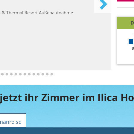
D
8
nanreise