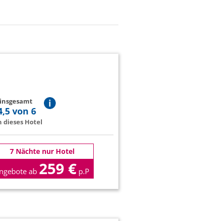
 insgesamt
4,5 von 6
 dieses Hotel
7 Nächte nur Hotel
259 €
ngebote ab
p.P