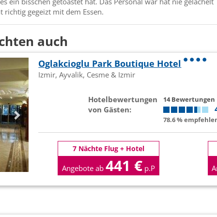
es ein bisschen getoastet hat. Das Personal war hat nie gelächelt
 richtig gegeizt mit dem Essen.
chten auch
Oglakcioglu Park Boutique Hotel
Izmir, Ayvalik, Cesme & Izmir
Hotelbewertungen
14 Bewertungen
von Gästen:
78.6 % empfehlen
7 Nächte Flug + Hotel
441 €
Angebote ab
p.P
A