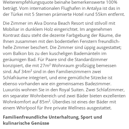
Weiterempfehlungsquote beinahe bemerkenswerte 100%
beträgt. Vom internationalen Flughafen in Antalya ist das in
der Türkei mit 5 Sternen prämierte Hotel rund 55km entfernt.
Die Zimmer im Alva Donna Beach Resort sind stilvoll mit
Mobiliar in dunklem Holz eingerichtet. Im angenehmen
Kontrast dazu steht die dezente Farbgebung der Räume, die
Ihnen zusammen mit den bodentiefen Fenstern freundlich-
helle Zimmer beschert. Die Zimmer sind üppig ausgestattet;
vom Balkon bis zu den kuscheligen Bademänteln im
geräumigen Bad. Für Paare sind die Standardzimmer
konzipiert, die mit 27m² Wohnraum großzügig bemessen
sind. Auf 34m² sind in den Familienzimmern zwei
Schlafräume integriert, und eine gemütliche Sitzecke ist
ebenso vorhanden wie ein gemeinsames Badezimmer.
Luxuriös wohnen Sie in den Royal Suiten. Zwei Schlafzimmer,
ein separater Wohnbereich und zwei Bäder bieten exzellenten
Wohnkomfort auf 85m². Überdies ist eines der Bäder mit
einem Whirlpool für Ihre private Wellness ausgestattet.
Familienfreundliche Unterhaltung, Sport und
kulinarische Genüsse