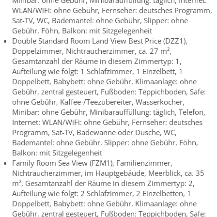
WLAN/WiFi: ohne Gebühr, Fernseher: deutsches Programm,
Sat-TV, WC, Bademantel: ohne Gebühr, Slipper: ohne
Gebühr, Föhn, Balkon: mit Sitzgelegenheit
Double Standard Room Land View Best Price (DZZ1),
Doppelzimmer, Nichtraucherzimmer, ca. 27 m²,
Gesamtanzahl der Räume in diesem Zimmertyp: 1,
Aufteilung wie folgt: 1 Schlafzimmer, 1 Einzelbett, 1
Doppelbett, Babybett: ohne Gebühr, Klimaanlage: ohne
Gebühr, zentral gesteuert, Fußboden: Teppichboden, Safe:
ohne Gebühr, Kaffee-/Teezubereiter, Wasserkocher,
Minibar: ohne Gebühr, Minibarauffüllung: täglich, Telefon,
Internet: WLAN/WiFi: ohne Gebühr, Fernseher: deutsches
Programm, Sat-TV, Badewanne oder Dusche, WC,
Bademantel: ohne Gebühr, Slipper: ohne Gebühr, Föhn,
Balkon: mit Sitzgelegenheit
Family Room Sea View (FZM1), Familienzimmer,
Nichtraucherzimmer, im Hauptgebäude, Meerblick, ca. 35
m², Gesamtanzahl der Räume in diesem Zimmertyp: 2,
Aufteilung wie folgt: 2 Schlafzimmer, 2 Einzelbetten, 1
Doppelbett, Babybett: ohne Gebühr, Klimaanlage: ohne
Gebühr, zentral gesteuert, Fußboden: Teppichboden, Safe: