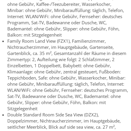
ohne Gebühr, Kaffee-/Teezubereiter, Wasserkocher,
Minibar: ohne Gebühr, Minibarauffüllung: täglich, Telefon,
Internet: WLAN/WiFi: ohne Gebühr, Fernseher: deutsches
Programm, Sat-TV, Badewanne oder Dusche, WC,
Bademantel: ohne Gebühr, Slipper: ohne Gebühr, Föhn,
Balkon: mit Sitzgelegenheit
Family Room Land View (FZX1), Familienzimmer,
Nichtraucherzimmer, im Hauptgebäude, Gartenseite,
Gartenblick, ca. 35 m², Gesamtanzahl der Räume in diesem
Zimmertyp: 2, Aufteilung wie folgt: 2 Schlafzimmer, 2
Einzelbetten, 1 Doppelbett, Babybett: ohne Gebühr,
Klimaanlage: ohne Gebühr, zentral gesteuert, Fußboden:
Teppichboden, Safe: ohne Gebühr, Wasserkocher, Minibar:
ohne Gebühr, Minibarauffüllung: täglich, Telefon, Internet:
WLAN/WiFi: ohne Gebühr, Fernseher: deutsches Programm,
Sat-TV, Badewanne oder Dusche, WC, Bademantel: ohne
Gebühr, Slipper: ohne Gebühr, Föhn, Balkon: mit
Sitzgelegenheit
Double Standard Room Side Sea View (DZX2),
Doppelzimmer, Nichtraucherzimmer, im Hauptgebäude,
seitlicher Meerblick, Blick auf side sea view, ca. 27 m²,