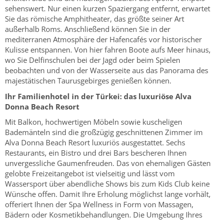
sehenswert. Nur einen kurzen Spaziergang entfernt, erwartet
Sie das römische Amphitheater, das größte seiner Art
außerhalb Roms. Anschließend können Sie in der
mediterranen Atmosphäre der Hafencafés vor historischer
Kulisse entspannen. Von hier fahren Boote aufs Meer hinaus,
wo Sie Delfinschulen bei der Jagd oder beim Spielen
beobachten und von der Wasserseite aus das Panorama des
majestätischen Taurusgebirges genießen können.
Ihr Familienhotel in der Türkei: das luxuriöse Alva
Donna Beach Resort
Mit Balkon, hochwertigen Möbeln sowie kuscheligen
Bademänteln sind die großzügig geschnittenen Zimmer im
Alva Donna Beach Resort luxuriös ausgestattet. Sechs
Restaurants, ein Bistro und drei Bars bescheren Ihnen
unvergessliche Gaumenfreuden. Das von ehemaligen Gästen
gelobte Freizeitangebot ist vielseitig und lässt vom
Wassersport über abendliche Shows bis zum Kids Club keine
Wünsche offen. Damit Ihre Erholung möglichst lange vorhält,
offeriert Ihnen der Spa Wellness in Form von Massagen,
Bädern oder Kosmetikbehandlungen. Die Umgebung Ihres