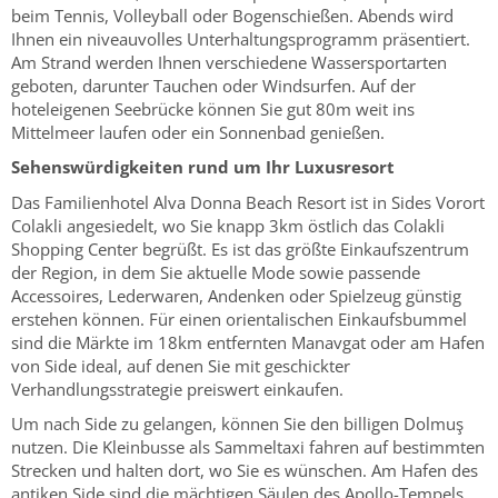
beim Tennis, Volleyball oder Bogenschießen. Abends wird
Ihnen ein niveauvolles Unterhaltungsprogramm präsentiert.
Am Strand werden Ihnen verschiedene Wassersportarten
geboten, darunter Tauchen oder Windsurfen. Auf der
hoteleigenen Seebrücke können Sie gut 80m weit ins
Mittelmeer laufen oder ein Sonnenbad genießen.
Sehenswürdigkeiten rund um Ihr Luxusresort
Das Familienhotel Alva Donna Beach Resort ist in Sides Vorort
Colakli angesiedelt, wo Sie knapp 3km östlich das Colakli
Shopping Center begrüßt. Es ist das größte Einkaufszentrum
der Region, in dem Sie aktuelle Mode sowie passende
Accessoires, Lederwaren, Andenken oder Spielzeug günstig
erstehen können. Für einen orientalischen Einkaufsbummel
sind die Märkte im 18km entfernten Manavgat oder am Hafen
von Side ideal, auf denen Sie mit geschickter
Verhandlungsstrategie preiswert einkaufen.
Um nach Side zu gelangen, können Sie den billigen Dolmuş
nutzen. Die Kleinbusse als Sammeltaxi fahren auf bestimmten
Strecken und halten dort, wo Sie es wünschen. Am Hafen des
antiken Side sind die mächtigen Säulen des Apollo-Tempels