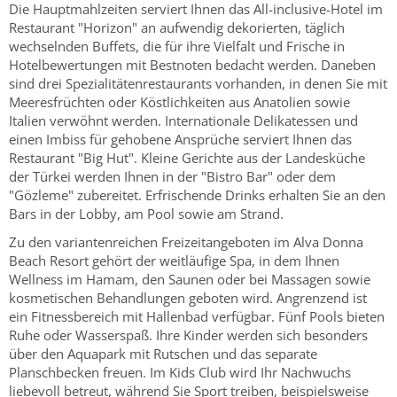
Die Hauptmahlzeiten serviert Ihnen das All-inclusive-Hotel im
Restaurant "Horizon" an aufwendig dekorierten, täglich
wechselnden Buffets, die für ihre Vielfalt und Frische in
Hotelbewertungen mit Bestnoten bedacht werden. Daneben
sind drei Spezialitätenrestaurants vorhanden, in denen Sie mit
Meeresfrüchten oder Köstlichkeiten aus Anatolien sowie
Italien verwöhnt werden. Internationale Delikatessen und
einen Imbiss für gehobene Ansprüche serviert Ihnen das
Restaurant "Big Hut". Kleine Gerichte aus der Landesküche
der Türkei werden Ihnen in der "Bistro Bar" oder dem
"Gözleme" zubereitet. Erfrischende Drinks erhalten Sie an den
Bars in der Lobby, am Pool sowie am Strand.
Zu den variantenreichen Freizeitangeboten im Alva Donna
Beach Resort gehört der weitläufige Spa, in dem Ihnen
Wellness im Hamam, den Saunen oder bei Massagen sowie
kosmetischen Behandlungen geboten wird. Angrenzend ist
ein Fitnessbereich mit Hallenbad verfügbar. Fünf Pools bieten
Ruhe oder Wasserspaß. Ihre Kinder werden sich besonders
über den Aquapark mit Rutschen und das separate
Planschbecken freuen. Im Kids Club wird Ihr Nachwuchs
liebevoll betreut, während Sie Sport treiben, beispielsweise