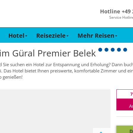
Hotline +49
Service Hotlin
Hotel
Reiseziele
Mehr Reisen
 im
Güral Premier Belek
d Sie suchen ein Hotel zur Entspannung und Erholung? Dann buch
i. Das Hotel bietet Ihnen preiswerte, komfortable Zimmer und ein
b genießen!
7
A
D