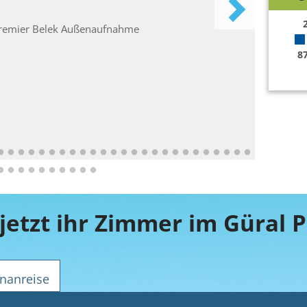
8
nanreise