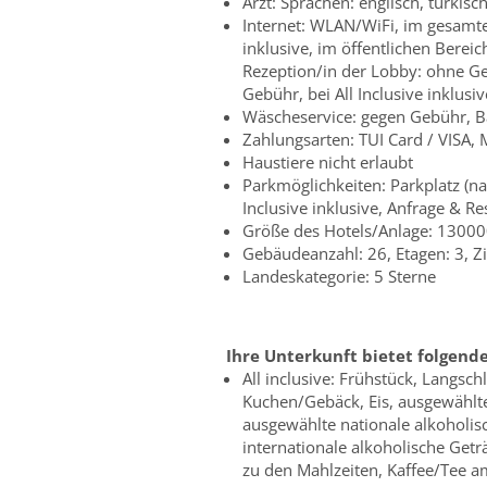
Arzt: Sprachen: englisch, türkisc
Internet: WLAN/WiFi, im gesamten
inklusive, im öffentlichen Bereic
Rezeption/in der Lobby: ohne Gebü
Gebühr, bei All Inclusive inklusi
Wäscheservice: gegen Gebühr, B
Zahlungsarten: TUI Card / VISA,
Haustiere nicht erlaubt
Parkmöglichkeiten: Parkplatz (na
Inclusive inklusive, Anfrage & Re
Größe des Hotels/Anlage: 1300
Gebäudeanzahl: 26, Etagen: 3, 
Landeskategorie: 5 Sterne
Ihre Unterkunft bietet folgend
All inclusive: Frühstück, Langsc
Kuchen/Gebäck, Eis, ausgewählte
ausgewählte nationale alkoholis
internationale alkoholische Getr
zu den Mahlzeiten, Kaffee/Tee 