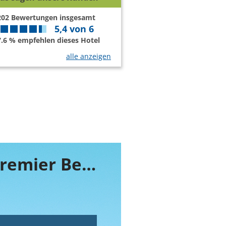
202
Bewertungen insgesamt
5,4
von
6
7.6 % empfehlen dieses Hotel
alle anzeigen
Buchen Sie jetzt ihr Zimmer im Güral Premier Belek