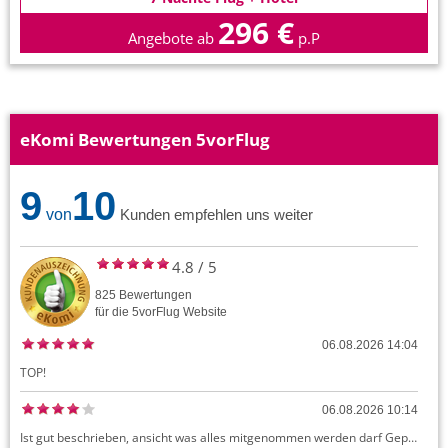
296 €
Angebote ab
p.P
eKomi Bewertungen 5vorFlug
9
10
von
Kunden empfehlen uns weiter
4.8
/
5
825
Bewertungen
für die
5vorFlug
Website
06.08.2026 14:04
TOP!
06.08.2026 10:14
Ist gut beschrieben, ansicht was alles mitgenommen werden darf Gepäck dürfte auch kostenloses Handgepäck umfassen, ansonsten sehr easy zu machen