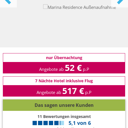
nur Übernachtung
52 €
Angebote ab
p.P
7 Nächte Hotel inklusive Flug
517 €
Angebote ab
p.P
Das sagen unsere Kunden
11
Bewertungen insgesamt
5,1
von
6