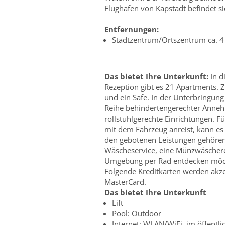
Flughafen von Kapstadt befindet s
Entfernungen:
Stadtzentrum/Ortszentrum ca. 
Das bietet Ihre Unterkunft:
In d
Rezeption gibt es 21 Apartments.
und ein Safe. In der Unterbringung
Reihe behindertengerechter Anneh
rollstuhlgerechte Einrichtungen. Fü
mit dem Fahrzeug anreist, kann es
den gebotenen Leistungen gehören 
Wäscheservice, eine Münzwäscherei 
Umgebung per Rad entdecken möcht
Folgende Kreditkarten werden akze
MasterCard.
Das bietet Ihre Unterkunft
Lift
Pool: Outdoor
Internet: WLAN/WiFi, im öffentl