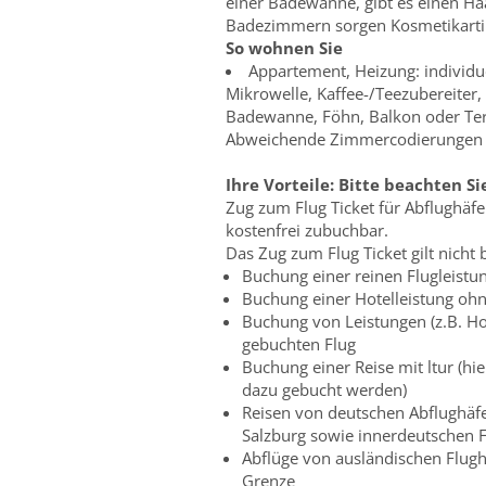
einer Badewanne, gibt es einen Ha
Badezimmern sorgen Kosmetikartik
So wohnen Sie
Appartement, Heizung: individue
Mikrowelle, Kaffee-/Teezubereiter
Badewanne, Föhn, Balkon oder Te
Abweichende Zimmercodierungen zu
Ihre Vorteile:
Bitte beachten Si
Zug zum Flug Ticket für Abflughäf
kostenfrei zubuchbar.
Das Zug zum Flug Ticket gilt nicht b
Buchung einer reinen Flugleistun
Buchung einer Hotelleistung ohn
Buchung von Leistungen (z.B. Ho
gebuchten Flug
Buchung einer Reise mit ltur (hi
dazu gebucht werden)
Reisen von deutschen Abflughäfe
Salzburg sowie innerdeutschen F
Abflüge von ausländischen Flughä
Grenze