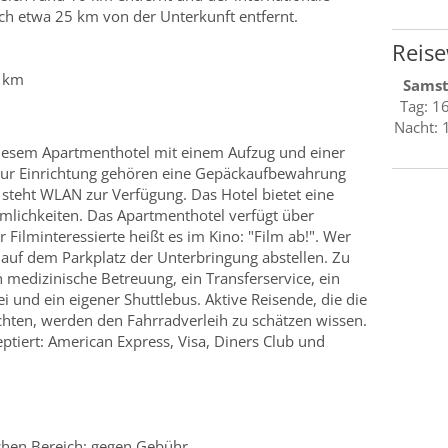
ich etwa 25 km von der Unterkunft entfernt.
Reise
4 km
Sams
Tag: 1
Nacht: 
iesem Apartmenthotel mit einem Aufzug und einer
 Zur Einrichtung gehören eine Gepäckaufbewahrung
 steht WLAN zur Verfügung. Das Hotel bietet eine
mlichkeiten. Das Apartmenthotel verfügt über
r Filminteressierte heißt es im Kino: "Film ab!". Wer
 auf dem Parkplatz der Unterbringung abstellen. Zu
medizinische Betreuung, ein Transferservice, ein
und ein eigener Shuttlebus. Aktive Reisende, die die
en, werden den Fahrradverleih zu schätzen wissen.
ptiert: American Express, Visa, Diners Club und
ichen Bereich: gegen Gebühr