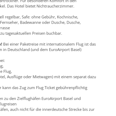
artrockner. Für besonderen Komfort in den
el. Das Hotel bietet Nichtraucherzimmer.
ll regelbar, Safe: ohne Gebühr, Kochnische,
, Fernseher, Badewanne oder Dusche, Dusche,
rrasse
 tagesaktuellen Preisen buchbar.
e!
Bei einer Paketreise mit internationalem Flug ist das
en in Deutschland (und dem EuroAirport Basel)
ei:
g,
e Flug,
tel, Ausflüge oder Mietwagen) mit einem separat dazu
er kann das Zug zum Flug Ticket gebührenpflichtig
n zu den Zielflughäfen EuroAirport Basel und
lugreisen
fen, auch nicht für die innerdeutsche Strecke bis zur