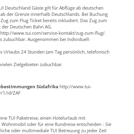
I Deutschland Gäste gilt für Abflüge ab deutschen
 ab der Grenze innerhalb Deutschlands. Bei Buchung
s Zug zum Flug Ticket bereits inkludiert. Das Zug zum
it der Deutschen Bahn AG.
 http://www.tui.com/service-kontakt/zug-zum-flug/.
tels zubuchbar. Ausgenommen bei Individuell-
s Urlaubs 24 Stunden (am Tag persönlich, telefonisch
vielen Zielgebieten zubuchbar.
sebestimmungen Südafrika
http://www.tui-
y/1/id/ZAF
 eine TUI Paketreise, einen Hotelurlaub mit
n Wohnmobil oder für eine Rundreise entscheiden - Sie
nliche oder multimediale TUI Betreuung zu jeder Zeit