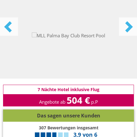
7 Nächte Hotel inklusive Flug
504 €
Angebote ab
p.P
Das sagen unsere Kunden
307
Bewertungen insgesamt
3,9
von
6