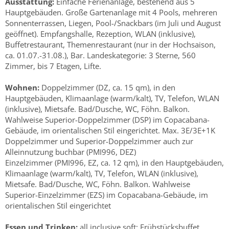
Ausstattung:
Einfache Ferienanlage, bestehend aus 5
Hauptgebäuden. Große Gartenanlage mit 4 Pools, mehreren
Sonnenterrassen, Liegen, Pool-/Snackbars (im Juli und August
geöffnet). Empfangshalle, Rezeption, WLAN (inklusive),
Buffetrestaurant, Themenrestaurant (nur in der Hochsaison,
ca. 01.07.-31.08.), Bar. Landeskategorie: 3 Sterne, 560
Zimmer, bis 7 Etagen, Lifte.
Wohnen:
Doppelzimmer (DZ, ca. 15 qm), in den
Hauptgebäuden, Klimaanlage (warm/kalt), TV, Telefon, WLAN
(inklusive), Mietsafe. Bad/Dusche, WC, Föhn. Balkon.
Wahlweise Superior-Doppelzimmer (DSP) im Copacabana-
Gebäude, im orientalischen Stil eingerichtet. Max. 3E/3E+1K
Doppelzimmer und Superior-Doppelzimmer auch zur
Alleinnutzung buchbar (PMI996, DEZ)
Einzelzimmer (PMI996, EZ, ca. 12 qm), in den Hauptgebäuden,
Klimaanlage (warm/kalt), TV, Telefon, WLAN (inklusive),
Mietsafe. Bad/Dusche, WC, Föhn. Balkon. Wahlweise
Superior-Einzelzimmer (EZS) im Copacabana-Gebäude, im
orientalischen Stil eingerichtet
Essen und Trinken:
all inclusive soft: Frühstücksbuffet,