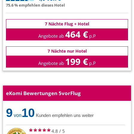
75.6 % empfehlen dieses Hotel
7 Nächte Flug + Hotel
464 €
Angebote ab
p.P
7 Nächte nur Hotel
199 €
Angebote ab
p.P
eKomi Bewertungen 5vorFlug
9
10
von
Kunden empfehlen uns weiter
4.8
/
5