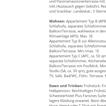
und Panoramasonnenterrasse mit J
inkl./Austausch gegen Gebühr). R
und Snackbar. Landeskat.: 3 Sterne, 
Wohnen:
Appartement Typ B (APB,
Schlafsofa, separates Schlafzimmer
Balkon/Terrasse, wahlweise in den
Klimaanlage (APS). Max. 3E
Appartement Typ B zur Alleinnutzu
Schlafsofa, separates Schlafzimmer
Balkon/Terrasse. Min./max. 1E
Appartement Typ C (APC, ca. 50 qm
separate Schlafzimmer, Kitchenett
Balkon/Terrasse mit Poolblick. Mi
Studio (SA, ca. 30 qm), gute ausge
TV, Safe. Bad/WC, Föhn. Terrasse.
Essen und Trinken:
Frühstück: Frü
Halbpension: Reichhaltiges Frühst
Schwesterhotel Plus Fariones Suit
legere Kleidung erwartet. Beim Ab
Hose, Hemd oder T-Shirt mit Ärm