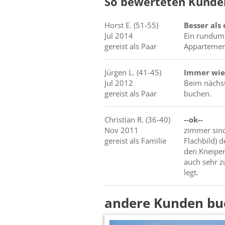
So bewerteten Kunde
Horst
E.
(51-55)
Besser als
Jul 2014
Ein rundum 
gereist als Paar
Appartement
Jürgen
L.
(41-45)
Immer wie
Jul 2012
Beim nächs
gereist als Paar
buchen.
Christian
R.
(36-40)
--ok--
Nov 2011
zimmer sind
gereist als Familie
Flachbild) d
den Kneipen
auch sehr z
legt.
andere Kunden bu