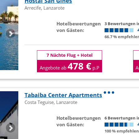
Hostal San Gines
Arrecife, Lanzarote
Hotelbewertungen
3 Bewertungen 
von Gästen:
66.7 % empfehlen
7 Nächte Flug + Hotel
478 €
Angebote ab
p.P
A
Tabaiba Center Apartments
Costa Teguise, Lanzarote
Hotelbewertungen
6 Bewertungen 
von Gästen:
100 % empfehlen 